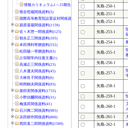
情報カリキュラム1～25期生(484)
矢島-250-1
熊谷照蔵関係資料(5)
矢島-251-1
国際高等教育院設置反対関係資料(20)
矢島-252-1
潁原退蔵関係資料(1159)
佐々木惣一関係資料(125)
矢島-253-1
朝永正三関係資料(105)
矢島-254-1
本田博利寄贈資料(552)
松田陽一寄贈資料(83)
矢島-255-1
占領期学内往復文書(1)
矢島-256-1
高瀬正三関係資料(23)
八木通夫関係資料(45)
矢島-257-1
大林良子関係資料(6)
時岡鶴夫関係資料(93)
矢島-258-1
柴田実関係資料(1733)
矢島-259-1
小野信爾関係資料(31)
梅溪昇関係資料(41)
矢島-260-1
石川興二関係資料(985)
矢島-261-1
浜田耕作関係資料(860)
西田直二郎関係資料(1589)
矢島-262-1