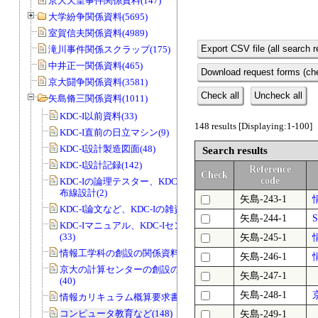
京大天皇事件関係資料(147)
大学紛争関係資料(5695)
室賀信夫関係資料(4989)
Export CSV file (all search r
滝川事件関係スクラップ(175)
中井正一関係資料(465)
Download request forms (che
京大闘争関係資料(3581)
Check all
Uncheck all
矢島脩三関係資料(1011)
KDC-I以前資料(33)
148 results [Displaying:1-100]
KDC-I直前の日立マシン(9)
KDC-I設計製造図面(48)
Search results
KDC-I設計記録(142)
Reference
Check
code
KDC-Iの論理テスター、KDC-IのCADの
布線設計(2)
矢島-243-1
KDC-I論文など、KDC-Iの雑資料(23)
矢島-244-1
KDC-Iマニュアル、KDC-Iセンター資料
(33)
矢島-245-1
情報工学科の創設の関係資料(2)
矢島-246-1
京大の計算センターの創設の関係資料
矢島-247-1
(40)
矢島-248-1
情報カリキュラム概算要求書類(47)
コンピュータ教育など(148)
矢島-249-1