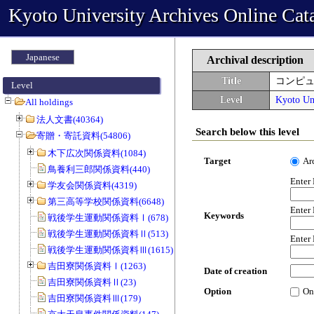
Kyoto University Archives Online Cat
Japanese
Archival description
Title
コンピ
Level
Level
Kyoto Uni
All holdings
法人文書(40364)
Search below this level
寄贈・寄託資料(54806)
木下広次関係資料(1084)
Target
Ar
鳥養利三郎関係資料(440)
Enter
学友会関係資料(4319)
第三高等学校関係資料(6648)
Enter
Keywords
戦後学生運動関係資料Ⅰ(678)
戦後学生運動関係資料Ⅱ(513)
Enter
戦後学生運動関係資料Ⅲ(1615)
吉田寮関係資料Ⅰ(1263)
Date of creation
吉田寮関係資料Ⅱ(23)
Option
On
吉田寮関係資料Ⅲ(179)