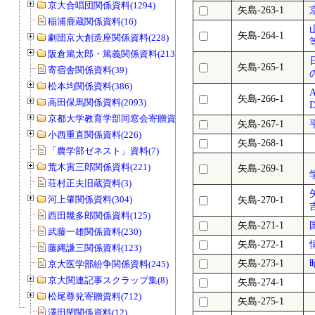
京大合唱団関係資料(1294)
矢島-263-1
稲浦鹿蔵関係資料(16)
矢島-264-1
劇団京大創造座関係資料(228)
阪倉篤太郎・篤義関係資料(213)
矢島-265-1
寄宿舎関係資料(39)
松本均関係資料(386)
A
矢島-266-1
高田保馬関係資料(2093)
D
京都大学教育学部同窓会寄贈資料(963)
矢島-267-1
小西重直関係資料(226)
矢島-268-1
「農学部ゼネスト」資料(7)
荒木寅三郎関係資料(221)
矢島-269-1
荘村正夫旧蔵資料(3)
河上肇関係資料(304)
矢島-270-1
西田幾多郎関係資料(125)
矢島-271-1
武藤一雄関係資料(230)
矢島-272-1
藤縄謙三関係資料(123)
矢島-273-1
京大医学部紛争関係資料(245)
京大関連記事スクラップ集(8)
矢島-274-1
松尾尊兊寄贈資料(712)
矢島-275-1
澤田閏関係資料(12)