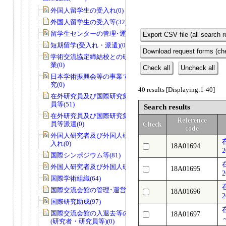
外国人留学生の受入れ(0)
外国人留学生の受入等(32)
留学生センターの管理･運営(0)
Export CSV file (all search r
短期留学(受入れ・派遣)(0)
Download request forms (che
学術交流協定締結校との研究者交流事
業(0)
Check all
Uncheck all
日本学術振興会等の事業で国際協力研
究(0)
40 results [Displaying:1-40]
在外研究員及び国際研究集会派遣研究
員等(51)
Search results
在外研究員及び国際研究集会派遣研究
Reference
員等派遣(0)
Check
code
外国人研究者及び外国人研究員等の受
入れ(0)
18A01694
2
国際シンポジウム等(81)
外国人研究者及び外国人研究員等(47)
18A01695
2
国際学術組織(64)
国際交流会館の管理･運営等(0)
18A01696
2
国際研究助成(97)
国際交流会館の入退去等の届出・許可
18A01697
(研究者・研究員等)(0)