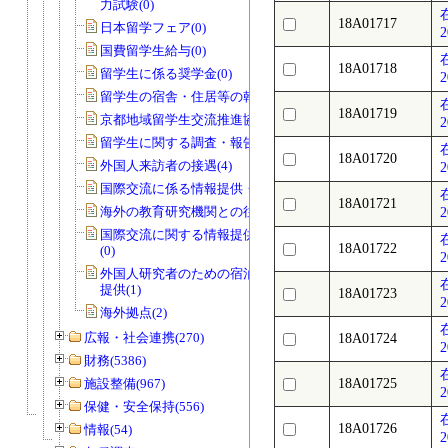
力試験(0)
18A01717
日本留学フェア(0)
2
国費留学生給与(0)
18A01718
留学生に係る奨学金(0)
2
留学生の宿舎・住居等の斡旋(0)
18A01719
京都地域留学生交流推進協議会(0)
2
留学生に関する調査・報告等(1)
18A01720
外国人来訪者の接遇(4)
2
国際交流に係る情報提供・広報活動(1)
18A01721
海外の教育研究機関との往復文書(17)
2
国際交流に関する情報提供・広報活動
18A01722
(0)
2
外国人研究者のための宿泊施設の情報
提供(1)
18A01723
2
海外拠点(2)
広報・社会連携(270)
18A01724
2
財務(5386)
施設整備(967)
18A01725
2
保健・安全保持(556)
18A01726
情報(54)
2