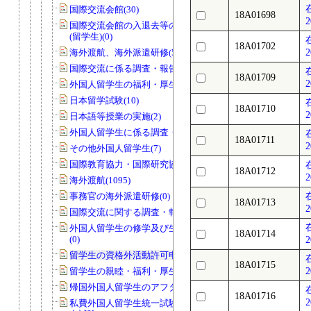
国際交流会館(30)
18A01698
2
国際交流会館の入退去等の届出・許可
(留学生)(0)
18A01702
海外渡航、海外派遣研修(58)
2
国際交流に係る調査・報告等(18)
18A01709
2
外国人留学生の福利・厚生・親睦等(15)
日本留学試験(10)
18A01710
2
日本語等授業の実施(2)
外国人留学生に係る調査・報告等(2)
18A01711
2
その他外国人留学生(7)
国際教育協力・国際研究協力(26)
18A01712
2
海外渡航(1095)
事務官の海外派遣研修(0)
18A01713
2
国際交流に関する調査・報告等(2)
外国人留学生の修学及び生活上の指導
18A01714
(0)
2
留学生の資格外活動許可申請(40)
18A01715
留学生の親睦・福利・厚生等(1)
2
帰国外国人留学生のアフターケア(0)
18A01716
2
私費外国人留学生統一試験・日本語能