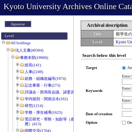
Kyoto University Archives Online Cat
Japanese
Archival description
Title
留学生
Level
Level
Kyoto Uni
All holdings
法人文書(40364)
Search below this level
事務本部(19969)
総長(141)
Target
Ar
人事(2249)
Enter
総務・組織改編等(1974)
記念事業・行事(273)
Enter
Keywords
評議会・部局長会議、諸委員会等(1466)
学内規則・関係法令(162)
Enter
研究(1214)
学務・厚生補導(1625)
Date of creation
受託研究・寄附・知財等（産官学連
Option
On
携）(413)
国際交流(1704)