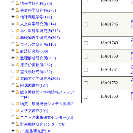
18A01745
2
情報学研究科(280)
生命科学研究科(275)
地球環境学堂(141)
人文科学研究所(214)
18A01746
2
再生医科学研究所(212)
基礎物理学研究所(207)
18A01749
ウイルス研究所(116)
2
経済研究所(336)
18A01750
数理解析研究所(365)
2
原子炉実験所(262)
18A01751
霊長類研究所(432)
2
東南アジア研究所(203)
18A01752
附属図書館(184)
2
総合博物館・学術情報メディアセンタ
18A01753
ー(4)
2
物質－細胞統合システム拠点(8)
大学文書館(104)
こころの未来研究センター(35)
野生動物研究センター(76)
iPS細胞研究所(10)