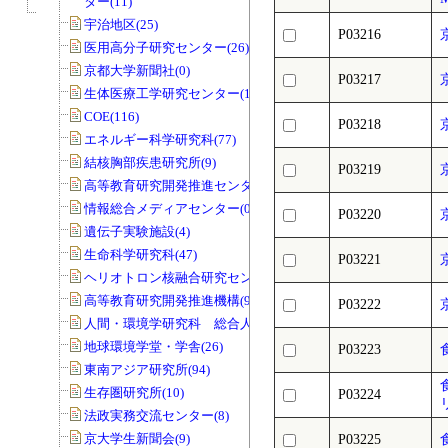
ター(11)
宇治地区(25)
P03216
医用高分子研究センター(26)
京都大学新聞社(0)
P03217
生体医療工学研究センター(19)
COE(116)
P03218
エネルギー科学研究科(77)
結核胸部疾患研究所(9)
P03219
高等教育研究開発推進センター(68)
情報総合メディアセンター(0)
P03220
遺伝子実験施設(4)
生命科学研究科(47)
P03221
ヘリオトロン核融合研究センター(8)
高等教育研究開発推進機構(99)
P03222
人間・環境学研究科 総合人間学部(28)
地球環境学堂・学舎(26)
P03223
東南アジア研究所(94)
生存圏研究所(10)
P03224
法政実務交流センター(8)
京大学生新聞会(9)
P03225