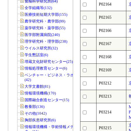
食糧科学研究所(64)
P02164
全学組織等(132)
医療技術短期大学部(155)
P02165
農学研究科・農学部(99)
薬学研究科・薬学部(55)
P02166
医学部附属病院(240)
理学研究科・理学部(238)
P02167
ウイルス研究所(32)
学生懇話室(6)
P02168
埋蔵文化財研究センター(25)
情報処理教育センター(6)
P02169
ベンチャー・ビジネス・ラボラトリー
(42)
P03212
大学文書館(81)
情報環境機構(170)
P03213
国際融合創造センター(15)
教養部(136)
P03214
F
その他(1042)
M
胸部疾患研究所(6)
情報環境機構・学術情報メディアセン
P03215
M