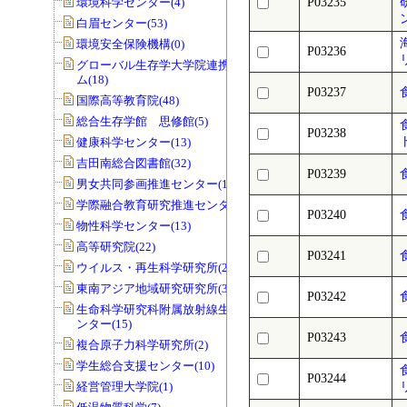
環境科学センター(4)
P03235
白眉センター(53)
環境安全保険機構(0)
P03236
グローバル生存学大学院連携プログラ
ム(18)
P03237
国際高等教育院(48)
総合生存学館 思修館(5)
P03238
健康科学センター(13)
吉田南総合図書館(32)
P03239
男女共同参画推進センター(141)
学際融合教育研究推進センター(11)
P03240
物性科学センター(13)
高等研究院(22)
P03241
ウイルス・再生科学研究所(29)
東南アジア地域研究研究所(3)
P03242
生命科学研究科附属放射線生物研究セ
ンター(15)
P03243
複合原子力科学研究所(2)
学生総合支援センター(10)
P03244
経営管理大学院(1)