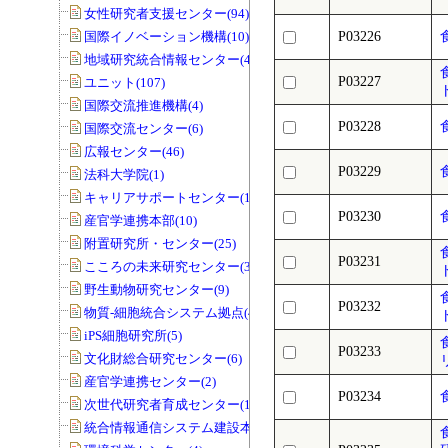
女性研究者支援センター(94)
国際イノベーション機構(10)
P03226
地域研究統合情報センター(40)
P03227
ユニット(107)
国際交流推進機構(4)
P03228
国際交流センター(6)
広報センター(46)
P03229
法科大学院(1)
キャリアサポートセンター(1)
P03230
産官学連携本部(10)
附置研究所・センター(25)
P03231
こころの未来研究センター(33)
野生動物研究センター(9)
P03232
物質-細胞統合システム拠点(40)
iPS細胞研究所(5)
P03233
文化財総合研究センター(6)
産官学連携センター(2)
P03234
次世代研究者育成センター(1)
統合情報通信システム建設本部(1)