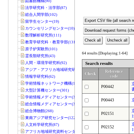
図書館機構(90)
法学研究科・法学部(87)
総合人間学部(102)
Export CSV file (all search r
留学生センター(19)
カウンセリングセンター(10)
Download request forms (che
数理解析研究所(111)
Check all
Uncheck all
教育学研究科・教育学部(131)
原子炉実験所(101)
64 results [Displaying:1-64]
霊長類研究所(43)
人間・環境学研究科(92)
Search results
アジア・アフリカ地域研究研究科(33)
Reference
Check
code
情報学研究科(62)
学術情報ネットワーク機構(11)
P00442
大型計算機センター(301)
学術情報メディアセンター(39)
P00443
総合情報メディアセンター(33)
総合博物館(268)
P02151
1
東南アジア研究センター(122)
人文科学研究所(87)
P02152
1
アフリカ地域研究資料センター(79)