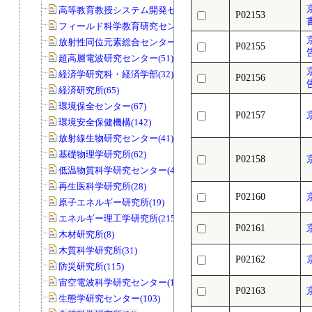
高等教育教授システム開発センター(32)
P02153
フィールド科学教育研究センター(169)
放射性同位元素総合センター(83)
P02155
超高層電波研究センター(51)
経済学研究科・経済学部(32)
P02156
経済研究所(65)
環境保全センター(67)
P02157
環境安全保健機構(142)
放射線生物研究センター(41)
基礎物理学研究所(62)
P02158
低温物質科学研究センター(45)
再生医科学研究所(28)
P02160
原子エネルギー研究所(19)
エネルギー理工学研究所(215)
P02161
木材研究所(8)
木質科学研究所(31)
P02162
防災研究所(115)
宙空電波科学研究センター(11)
P02163
生態学研究センター(103)