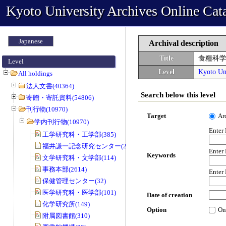
Kyoto University Archives Online Cat
Japanese
Archival description
Title
食糧科
Level
Level
Kyoto Uni
All holdings
法人文書(40364)
Search below this level
寄贈・寄託資料(54806)
刊行物(10970)
Target
Ar
学内刊行物(10970)
Enter
工学研究科・工学部(385)
福井謙一記念研究センター(20)
Enter
Keywords
文学研究科・文学部(114)
事務本部(2614)
Enter
保健管理センター(32)
医学研究科・医学部(101)
Date of creation
化学研究所(149)
Option
On
附属図書館(310)