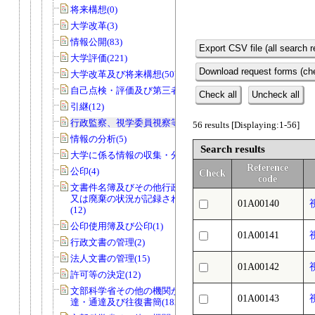
将来構想(0)
大学改革(3)
情報公開(83)
Export CSV file (all search r
大学評価(221)
Download request forms (che
大学改革及び将来構想(50)
自己点検・評価及び第三者評価(5)
Check all
Uncheck all
引継(12)
行政監察、視学委員視察等(56)
56 results [Displaying:1-56]
情報の分析(5)
Search results
大学に係る情報の収集・分析(0)
Reference
公印(4)
Check
code
文書件名簿及びその他行政文書の取得
又は廃棄の状況が記録されているもの
01A00140
(12)
公印使用簿及び公印(1)
01A00141
行政文書の管理(2)
法人文書の管理(15)
01A00142
許可等の決定(12)
文部科学省その他の機関からの諸令
01A00143
達・通達及び往復書簡(182)