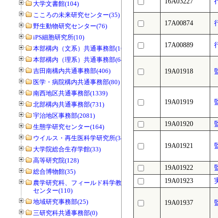
16A03227
大学文書館(104)
こころの未来研究センター(35)
17A00874
野生動物研究センター(76)
iPS細胞研究所(10)
17A00889
本部構内（文系）共通事務部(165)
本部構内（理系）共通事務部(646)
吉田南構内共通事務部(406)
19A01918
医学・病院構内共通事務部(80)
南西地区共通事務部(1339)
19A01919
北部構内共通事務部(731)
宇治地区事務部(2081)
19A01920
生態学研究センター(164)
ウイルス・再生医科学研究所(34)
19A01921
大学院総合生存学館(33)
高等研究院(128)
19A01922
総合博物館(35)
19A01923
農学研究科、フィールド科学教育研究
センター(110)
地域研究事務部(25)
19A01937
三研究科共通事務部(0)