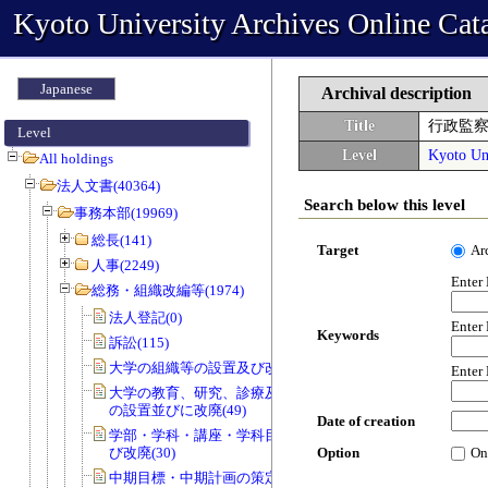
Kyoto University Archives Online Cat
Japanese
Archival description
Title
行政監
Level
Level
Kyoto Uni
All holdings
法人文書(40364)
Search below this level
事務本部(19969)
総長(141)
Target
Ar
人事(2249)
Enter
総務・組織改編等(1974)
法人登記(0)
Enter
Keywords
訴訟(115)
大学の組織等の設置及び改廃(57)
Enter
大学の教育、研究、診療及び事務組織
の設置並びに改廃(49)
Date of creation
学部・学科・講座・学科目等の設置及
び改廃(30)
Option
On
中期目標・中期計画の策定(0)