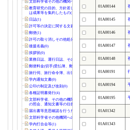
文部科学省その他の機関への報告等(74)
01A00144
教育研究の目的、方針若しくは計画又
は成果等を集約したもの(14)
日誌(1)
01A00145
許可等の決定に関する文書(0)
01A00146
郵便(1)
許可の取り消しその他処分(0)
01A00147
後援名義(0)
挨拶状(0)
01A00148
業務日誌、運行日誌、その他日誌(11)
郵便料金(切手)受払簿、郵便物発送控(0)
01A00191
旅行伺、旅行命令簿、出張報告書(1)
学内通知文書(0)
01A00194
公印の制定及び改刻(0)
各種証明書発行(4)
01A00195
文部科学省、その他の機関、個人から
の照会、通知文書等の往復文書(2)
届出書等意思確認を行うためのもの(0)
01A01342
文部科学省その他機関への報告等(0)
01A01343
学内打合会等(1)