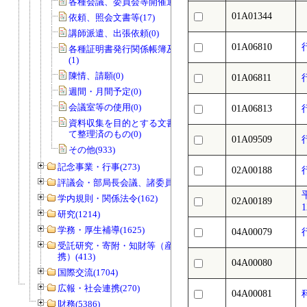
各種会議、委員会等開催通知書(0)
01A01344
依頼、照会文書等(17)
講師派遣、出張依頼(0)
01A06810
各種証明書発行関係帳簿及び関係書類
(1)
陳情、請願(0)
01A06811
週間・月間予定(0)
会議室等の使用(0)
01A06813
資料収集を目的とする文書で資料とし
て整理済のもの(0)
01A09509
その他(933)
記念事業・行事(273)
02A00188
評議会・部局長会議、諸委員会等(1466)
学内規則・関係法令(162)
02A00189
研究(1214)
学務・厚生補導(1625)
04A00079
受託研究・寄附・知財等（産官学連
携）(413)
04A00080
国際交流(1704)
広報・社会連携(270)
04A00081
財務(5386)