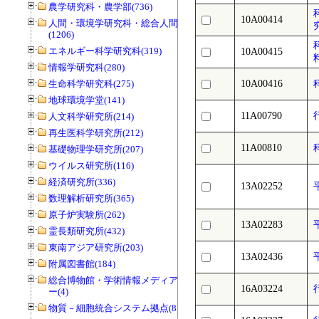
農学研究科・農学部(736)
10A00414
人間・環境学研究科・総合人間学部
(1206)
エネルギー科学研究科(319)
10A00415
情報学研究科(280)
生命科学研究科(275)
10A00416
地球環境学堂(141)
11A00790
人文科学研究所(214)
再生医科学研究所(212)
11A00810
基礎物理学研究所(207)
ウイルス研究所(116)
経済研究所(336)
13A02252
数理解析研究所(365)
原子炉実験所(262)
13A02283
霊長類研究所(432)
東南アジア研究所(203)
13A02436
附属図書館(184)
総合博物館・学術情報メディアセンタ
16A03224
ー(4)
物質－細胞統合システム拠点(8)