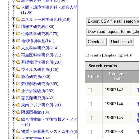
農学研究科・農学部(736)
人間・環境学研究科・総合人間学部
(1206)
エネルギー科学研究科(319)
Export CSV file (all search r
情報学研究科(280)
Download request forms (che
生命科学研究科(275)
地球環境学堂(141)
Check all
Uncheck all
人文科学研究所(214)
再生医科学研究所(212)
13 results [Displaying:1-13]
基礎物理学研究所(207)
Search results
ウイルス研究所(116)
Reference
経済研究所(336)
Check
code
数理解析研究所(365)
19B03142
原子炉実験所(262)
霊長類研究所(432)
19B03144
東南アジア研究所(203)
附属図書館(184)
19B03145
総合博物館・学術情報メディアセンタ
ー(4)
物質－細胞統合システム拠点(8)
23B03058
大学文書館(104)