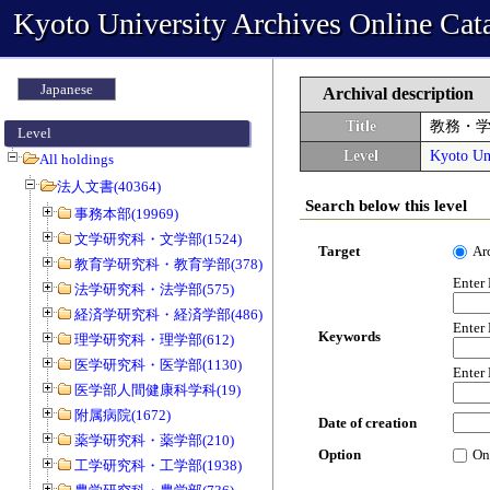
Kyoto University Archives Online Cat
Japanese
Archival description
Title
教務・
Level
Level
Kyoto Uni
All holdings
法人文書(40364)
Search below this level
事務本部(19969)
文学研究科・文学部(1524)
Target
Ar
教育学研究科・教育学部(378)
Enter
法学研究科・法学部(575)
経済学研究科・経済学部(486)
Enter
Keywords
理学研究科・理学部(612)
医学研究科・医学部(1130)
Enter
医学部人間健康科学科(19)
附属病院(1672)
Date of creation
薬学研究科・薬学部(210)
Option
On
工学研究科・工学部(1938)