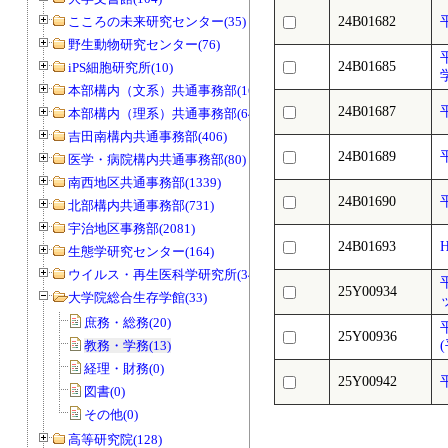
こころの未来研究センター(35)
24B01682
野生動物研究センター(76)
24B01685
iPS細胞研究所(10)
本部構内（文系）共通事務部(165)
24B01687
本部構内（理系）共通事務部(646)
吉田南構内共通事務部(406)
24B01689
医学・病院構内共通事務部(80)
南西地区共通事務部(1339)
24B01690
北部構内共通事務部(731)
宇治地区事務部(2081)
24B01693
生態学研究センター(164)
ウイルス・再生医科学研究所(34)
25Y00934
大学院総合生存学館(33)
庶務・総務(20)
25Y00936
教務・学務(13)
経理・財務(0)
25Y00942
図書(0)
その他(0)
高等研究院(128)