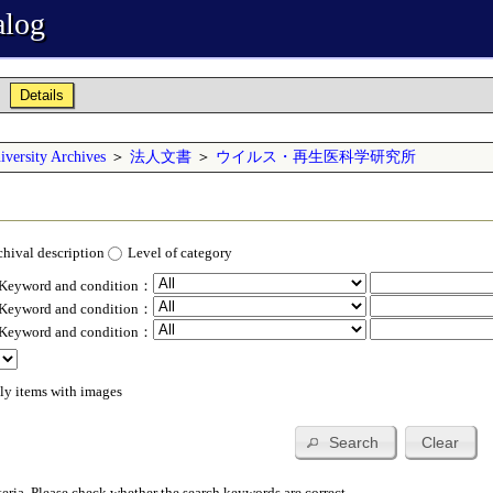
alog
Details
versity Archives
＞
法人文書
＞
ウイルス・再生医科学研究所
chival description
Level of category
 Keyword and condition：
 Keyword and condition：
 Keyword and condition：
ly items with images
Search
Clear
teria. Please check whether the search keywords are correct.