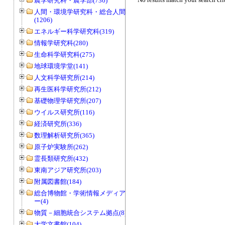
農学研究科・農学部(736)
人間・環境学研究科・総合人間学部
(1206)
エネルギー科学研究科(319)
情報学研究科(280)
生命科学研究科(275)
地球環境学堂(141)
人文科学研究所(214)
再生医科学研究所(212)
基礎物理学研究所(207)
ウイルス研究所(116)
経済研究所(336)
数理解析研究所(365)
原子炉実験所(262)
霊長類研究所(432)
東南アジア研究所(203)
附属図書館(184)
総合博物館・学術情報メディアセンタ
ー(4)
物質－細胞統合システム拠点(8)
大学文書館(104)