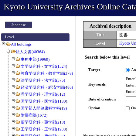
Kyoto University Archives Online Cat
Japanese
Archival description
Title
図書
Level
Level
Kyoto Uni
All holdings
法人文書(40364)
Search below this level
事務本部(19969)
文学研究科・文学部(1524)
Target
Ar
教育学研究科・教育学部(378)
Enter
法学研究科・法学部(575)
Keywords
Enter
経済学研究科・経済学部(486)
Enter
理学研究科・理学部(612)
Date of creation
医学研究科・医学部(1130)
Option
On
医学部人間健康科学科(19)
附属病院(1672)
薬学研究科・薬学部(210)
工学研究科・工学部(1938)
No results match your search cri