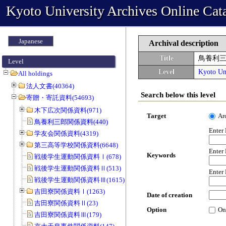
Kyoto University Archives Online Cat
Japanese
Archival description
Title
鳥養利
Level
Level
Kyoto Uni
All holdings
法人文書(40364)
Search below this level
寄贈・寄託資料(54693)
木下広次関係資料(971)
Target
Ar
鳥養利三郎関係資料(440)
Enter
学友会関係資料(4319)
第三高等学校関係資料(6648)
Enter
Keywords
戦後学生運動関係資料Ⅰ(678)
戦後学生運動関係資料Ⅱ(513)
Enter
戦後学生運動関係資料Ⅲ(1615)
吉田寮関係資料Ⅰ(1263)
Date of creation
吉田寮関係資料Ⅱ(23)
Option
On
吉田寮関係資料Ⅲ(179)