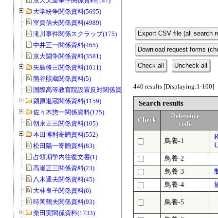
京大天皇事件関係資料(147)
大学紛争関係資料(5695)
室賀信夫関係資料(4989)
Export CSV file (all search r
滝川事件関係スクラップ(175)
中井正一関係資料(465)
Download request forms (che
京大闘争関係資料(3581)
Check all
Uncheck all
矢島脩三関係資料(1011)
熊谷照蔵関係資料(5)
440 results [Displaying:1-100]
国際高等教育院設置反対関係資料(20)
潁原退蔵関係資料(1159)
Search results
佐々木惣一関係資料(125)
Reference
Check
朝永正三関係資料(105)
code
本田博利寄贈資料(552)
鳥養-1
松田陽一寄贈資料(83)
占領期学内往復文書(1)
鳥養-2
高瀬正三関係資料(23)
鳥養-3
八木通夫関係資料(45)
鳥養-4
大林良子関係資料(6)
時岡鶴夫関係資料(93)
鳥養-5
柴田実関係資料(1733)