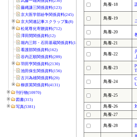
武藤一雄関係資料(230)
鳥養-18
藤縄謙三関係資料(123)
京大医学部紛争関係資料(245)
鳥養-19
京大関連記事スクラップ集(8)
松尾尊兊寄贈資料(712)
鳥養-20
澤田閏関係資料(12)
堀内三郎・石田基蔵関係資料(189)
鳥養-21
看護部関係資料(162)
鳥養-22
谷内正順関係資料(289)
羽田亨関係資料(2130)
p
鳥養-23
T
池田保生関係資料(156)
古川為雄関係資料(20)
鳥養-24
柳原英関係資料(4131)
刊行物(10970)
鳥養-25
図書(315)
鳥養-26
写真(5381)
鳥養-27
鳥養-28