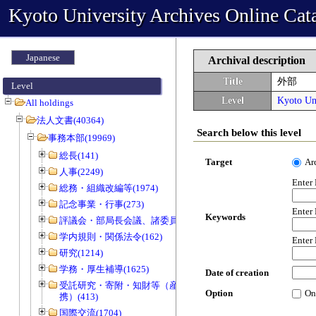
Kyoto University Archives Online Cat
Japanese
Archival description
Title
外部
Level
Level
Kyoto Uni
All holdings
法人文書(40364)
Search below this level
事務本部(19969)
総長(141)
Target
Ar
人事(2249)
Enter
総務・組織改編等(1974)
記念事業・行事(273)
Enter
Keywords
評議会・部局長会議、諸委員会等(1466)
学内規則・関係法令(162)
Enter
研究(1214)
学務・厚生補導(1625)
Date of creation
受託研究・寄附・知財等（産官学連
Option
On
携）(413)
国際交流(1704)