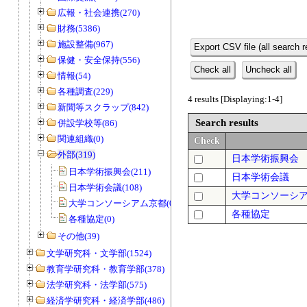
広報・社会連携(270)
財務(5386)
施設整備(967)
Export CSV file (all search r
保健・安全保持(556)
Check all
Uncheck all
情報(54)
各種調査(229)
4 results [Displaying:1-4]
新聞等スクラップ(842)
Search results
併設学校等(86)
関連組織(0)
Check
外部(319)
日本学術振興会
日本学術振興会(211)
日本学術会議
日本学術会議(108)
大学コンソーシ
大学コンソーシアム京都(0)
各種協定
各種協定(0)
その他(39)
文学研究科・文学部(1524)
教育学研究科・教育学部(378)
法学研究科・法学部(575)
経済学研究科・経済学部(486)