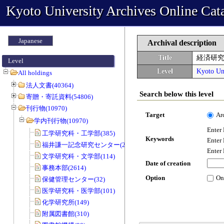
Kyoto University Archives Online Cat
Japanese
Archival description
Title
経済研
Level
Level
Kyoto Uni
All holdings
法人文書(40364)
Search below this level
寄贈・寄託資料(54806)
刊行物(10970)
Target
Ar
学内刊行物(10970)
Enter
工学研究科・工学部(385)
Keywords
Enter
福井謙一記念研究センター(20)
Enter
文学研究科・文学部(114)
Date of creation
事務本部(2614)
Option
On
保健管理センター(32)
医学研究科・医学部(101)
化学研究所(149)
附属図書館(310)