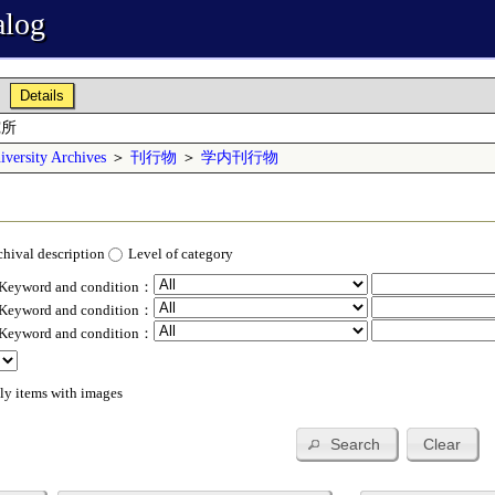
alog
Details
究所
versity Archives
＞
刊行物
＞
学内刊行物
chival description
Level of category
 Keyword and condition：
 Keyword and condition：
 Keyword and condition：
ly items with images
Search
Clear