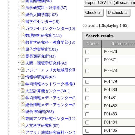
図書館機構(90)
Export CSV file (all search r
法学研究科・法学部(87)
Check all
Uncheck all
総合人間学部(102)
留学生センター(19)
65 results [Displaying:1-65]
カウンセリングセンター(10)
数理解析研究所(111)
Search results
教育学研究科・教育学部(131)
Check
Reference co
原子炉実験所(101)
P00370
霊長類研究所(43)
P00371
人間・環境学研究科(92)
アジア・アフリカ地域研究研究科(33)
P00374
情報学研究科(62)
P01479
学術情報ネットワーク機構(11)
P01480
大型計算機センター(301)
学術情報メディアセンター(39)
P01481
総合情報メディアセンター(33)
P01482
総合博物館(268)
P01483
東南アジア研究センター(122)
P01484
人文科学研究所(87)
P01486
アフリカ地域研究資料センター(79)