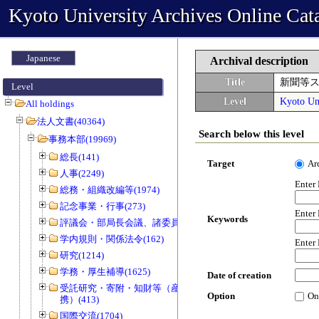
Kyoto University Archives Online Cat
Japanese
Archival description
Title
新聞等
Level
Level
Kyoto Uni
All holdings
法人文書(40364)
Search below this level
事務本部(19969)
総長(141)
Target
Ar
人事(2249)
Enter
総務・組織改編等(1974)
記念事業・行事(273)
Enter
Keywords
評議会・部局長会議、諸委員会等(1466)
学内規則・関係法令(162)
Enter
研究(1214)
学務・厚生補導(1625)
Date of creation
受託研究・寄附・知財等（産官学連
Option
On
携）(413)
国際交流(1704)