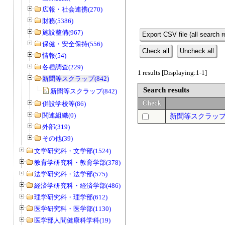
広報・社会連携(270)
財務(5386)
施設整備(967)
Export CSV file (all search r
保健・安全保持(556)
Check all
Uncheck all
情報(54)
各種調査(229)
1 results [Displaying:1-1]
新聞等スクラップ(842)
Search results
新聞等スクラップ(842)
Check
併設学校等(86)
関連組織(0)
新聞等スクラッ
外部(319)
その他(39)
文学研究科・文学部(1524)
教育学研究科・教育学部(378)
法学研究科・法学部(575)
経済学研究科・経済学部(486)
理学研究科・理学部(612)
医学研究科・医学部(1130)
医学部人間健康科学科(19)