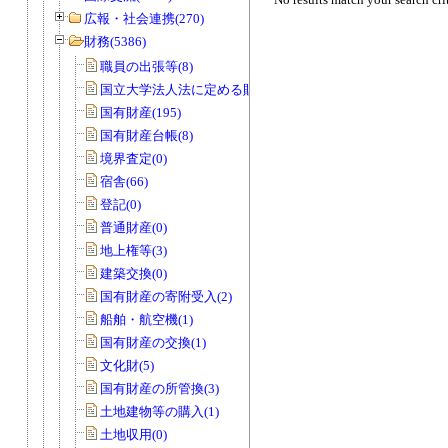
広報・社会連携(270)
財務(5386)
職員の出張等(8)
国立大学法人法に定める財務諸表等(3)
国有財産(195)
国有財産台帳(8)
境界査定(0)
宿舎(66)
登記(0)
普通財産(0)
地上権等(3)
建築交換(0)
国有財産の寄附受入(2)
船舶・航空機(1)
国有財産の交換(1)
文化財(5)
国有財産の所管換(3)
土地建物等の購入(1)
土地収用(0)