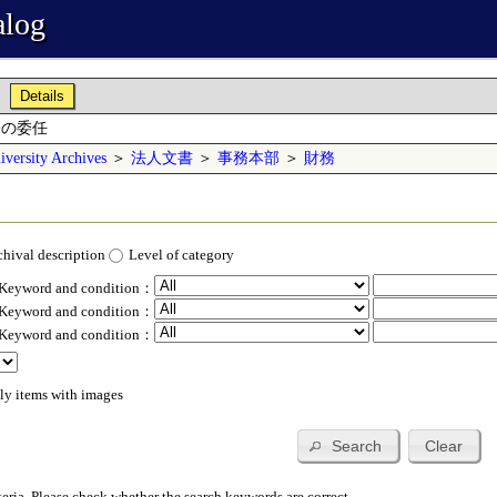
alog
Details
務の委任
versity Archives
＞
法人文書
＞
事務本部
＞
財務
chival description
Level of category
 Keyword and condition：
 Keyword and condition：
 Keyword and condition：
ly items with images
Search
Clear
teria. Please check whether the search keywords are correct.