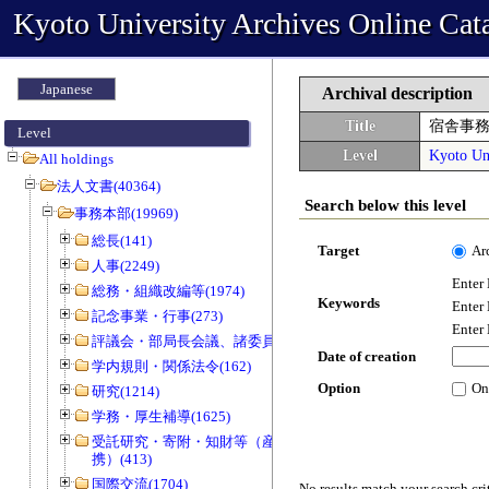
Kyoto University Archives Online Cat
Japanese
Archival description
Title
宿舎事
Level
Level
Kyoto Uni
All holdings
法人文書(40364)
Search below this level
事務本部(19969)
総長(141)
Target
Ar
人事(2249)
Enter
総務・組織改編等(1974)
Keywords
Enter
記念事業・行事(273)
Enter
評議会・部局長会議、諸委員会等(1466)
Date of creation
学内規則・関係法令(162)
Option
On
研究(1214)
学務・厚生補導(1625)
受託研究・寄附・知財等（産官学連
携）(413)
国際交流(1704)
No results match your search cri