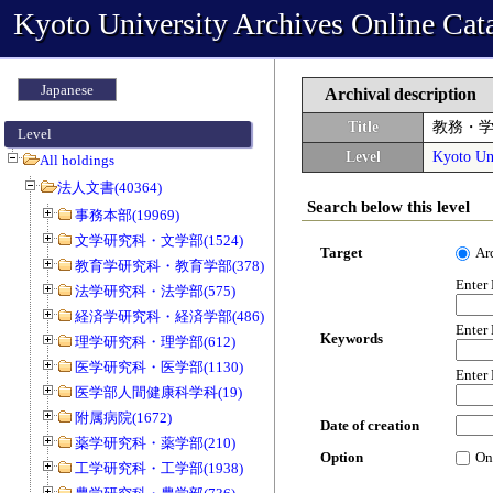
Kyoto University Archives Online Cat
Japanese
Archival description
Title
教務・
Level
Level
Kyoto Uni
All holdings
法人文書(40364)
Search below this level
事務本部(19969)
文学研究科・文学部(1524)
Target
Ar
教育学研究科・教育学部(378)
Enter
法学研究科・法学部(575)
経済学研究科・経済学部(486)
Enter
Keywords
理学研究科・理学部(612)
医学研究科・医学部(1130)
Enter
医学部人間健康科学科(19)
附属病院(1672)
Date of creation
薬学研究科・薬学部(210)
Option
On
工学研究科・工学部(1938)