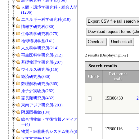
農学研究科・農学部(736)
人間・環境学研究科・総合人間学部
(1206)
エネルギー科学研究科(319)
Export CSV file (all search r
情報学研究科(280)
Download request forms (che
生命科学研究科(275)
地球環境学堂(141)
Check all
Uncheck all
人文科学研究所(214)
再生医科学研究所(212)
2 results [Displaying:1-2]
基礎物理学研究所(207)
Search results
ウイルス研究所(116)
Reference
経済研究所(336)
Check
code
数理解析研究所(365)
原子炉実験所(262)
霊長類研究所(432)
15B00430
東南アジア研究所(203)
附属図書館(184)
総合博物館・学術情報メディアセンタ
ー(4)
17B00116
物質－細胞統合システム拠点(8)
大学文書館(104)