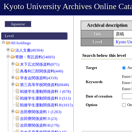
Kyoto University Archives Online Cat
Japanese
Archival description
Title
原稿
Level
Level
Kyoto Uni
All holdings
法人文書(40364)
Search below this level
寄贈・寄託資料(54693)
木下広次関係資料(971)
Target
Ar
鳥養利三郎関係資料(440)
Enter
学友会関係資料(4319)
Keywords
Enter
第三高等学校関係資料(6648)
Enter
戦後学生運動関係資料Ⅰ(678)
Date of creation
戦後学生運動関係資料Ⅱ(513)
Option
On
戦後学生運動関係資料Ⅲ(1615)
吉田寮関係資料Ⅰ(1263)
吉田寮関係資料Ⅱ(23)
吉田寮関係資料Ⅲ(179)