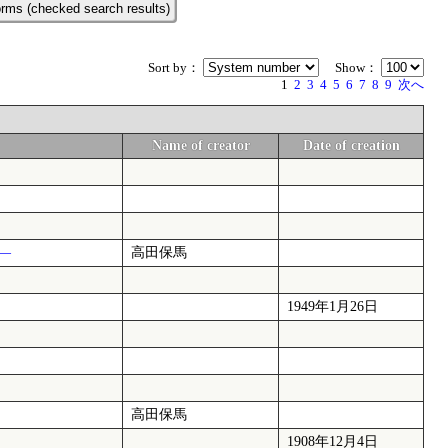
rms (checked search results)
Sort by：
Show：
1
2
3
4
5
6
7
8
9
次へ
Name of creator
Date of creation
―
高田保馬
1949年1月26日
高田保馬
1908年12月4日