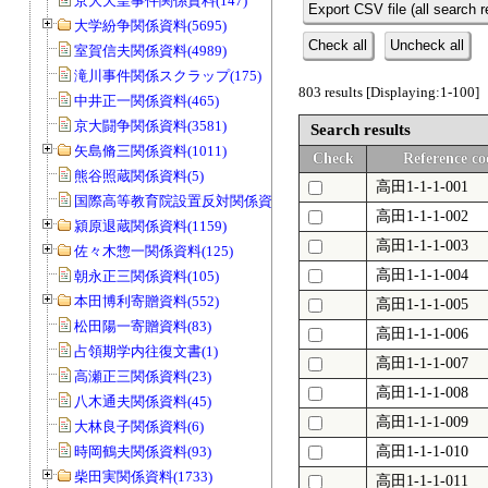
京大天皇事件関係資料(147)
Export CSV file (all search r
大学紛争関係資料(5695)
Check all
Uncheck all
室賀信夫関係資料(4989)
滝川事件関係スクラップ(175)
803 results [Displaying:1-100]
中井正一関係資料(465)
京大闘争関係資料(3581)
Search results
矢島脩三関係資料(1011)
Check
Reference co
熊谷照蔵関係資料(5)
高田1-1-1-001
国際高等教育院設置反対関係資料(20)
高田1-1-1-002
潁原退蔵関係資料(1159)
高田1-1-1-003
佐々木惣一関係資料(125)
高田1-1-1-004
朝永正三関係資料(105)
本田博利寄贈資料(552)
高田1-1-1-005
松田陽一寄贈資料(83)
高田1-1-1-006
占領期学内往復文書(1)
高田1-1-1-007
高瀬正三関係資料(23)
高田1-1-1-008
八木通夫関係資料(45)
高田1-1-1-009
大林良子関係資料(6)
時岡鶴夫関係資料(93)
高田1-1-1-010
柴田実関係資料(1733)
高田1-1-1-011