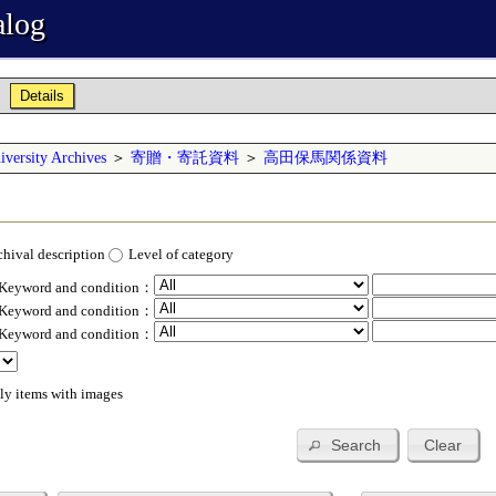
alog
Details
versity Archives
＞
寄贈・寄託資料
＞
高田保馬関係資料
chival description
Level of category
 Keyword and condition：
 Keyword and condition：
 Keyword and condition：
ly items with images
Search
Clear