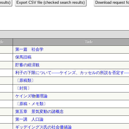
esults)
Export CSV file (checked search results)
Download request fo
de
Title
第一篇 社会学
保馬旧稿
貯蓄の経済観
利子の下限について――ケインズ、カッセルの所説を否定す―
〔原稿類〕
〔封筒〕
ケインズ物価理論
〔原稿・メモ類〕
第五章 景気変動の諸概念
第一講 人口論
ギッデイングス氏の社会価値論