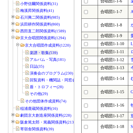
合唱団1-1-6
小野信爾関係資料(31)
梅溪昇関係資料(41)
合唱団1-1-7
石川興二関係資料(985)
浜田耕作関係資料(860)
合唱団1-1-8
西田直二郎関係資料(1589)
合唱団1-1-9
京大合唱団関係資料(1294)
合唱団1-1-10
L
京大合唱団作成資料(1220)
合唱団1-1-11
楽譜・歌集(539)
アルバム・写真(181)
合唱団1-1-12
日誌(35)
合唱団1-1-13
演奏会のプログラム(230)
合唱団1-1-14
回覧資料・機関誌・同窓会誌(178)
盾・トロフィー(28)
合唱団1-1-15
G
その他(29)
その他団体作成資料(74)
合唱団1-1-16
稲浦鹿蔵関係資料(16)
劇団京大創造座関係資料(228)
合唱団1-1-17
阪倉篤太郎・篤義関係資料(213)
合唱団1-1-18
S
寄宿舎関係資料(39)