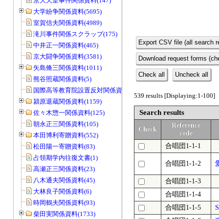
京大天皇事件関係資料(147)
大学紛争関係資料(5695)
室賀信夫関係資料(4989)
滝川事件関係スクラップ(175)
Export CSV file (all search r
中井正一関係資料(465)
京大闘争関係資料(3581)
Download request forms (che
矢島脩三関係資料(1011)
Check all
Uncheck all
熊谷照蔵関係資料(5)
国際高等教育院設置反対関係資料(20)
539 results [Displaying:1-100]
潁原退蔵関係資料(1159)
Search results
佐々木惣一関係資料(125)
朝永正三関係資料(105)
Reference
Check
code
本田博利寄贈資料(552)
合唱団1-1-1
松田陽一寄贈資料(83)
占領期学内往復文書(1)
合唱団1-1-2
高瀬正三関係資料(23)
八木通夫関係資料(45)
合唱団1-1-3
大林良子関係資料(6)
合唱団1-1-4
時岡鶴夫関係資料(93)
合唱団1-1-5
柴田実関係資料(1733)