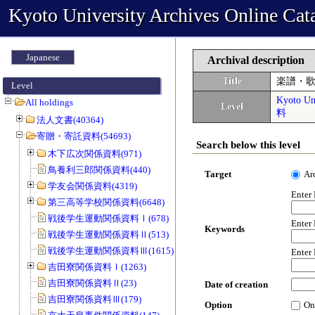
Kyoto University Archives Online Cat
Japanese
Archival description
Title
楽譜・
Level
Kyoto Uni
All holdings
Level
料
法人文書(40364)
寄贈・寄託資料(54693)
Search below this level
木下広次関係資料(971)
鳥養利三郎関係資料(440)
Target
Ar
学友会関係資料(4319)
Enter
第三高等学校関係資料(6648)
戦後学生運動関係資料Ⅰ(678)
Enter
Keywords
戦後学生運動関係資料Ⅱ(513)
戦後学生運動関係資料Ⅲ(1615)
Enter
吉田寮関係資料Ⅰ(1263)
吉田寮関係資料Ⅱ(23)
Date of creation
吉田寮関係資料Ⅲ(179)
Option
On