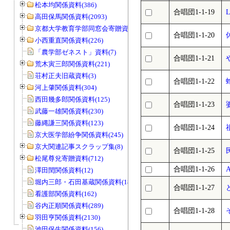
松本均関係資料(386)
合唱団1-1-19
L
高田保馬関係資料(2093)
京都大学教育学部同窓会寄贈資料(963)
合唱団1-1-20
小西重直関係資料(226)
「農学部ゼネスト」資料(7)
合唱団1-1-21
荒木寅三郎関係資料(221)
荘村正夫旧蔵資料(3)
合唱団1-1-22
河上肇関係資料(304)
西田幾多郎関係資料(125)
合唱団1-1-23
武藤一雄関係資料(230)
藤縄謙三関係資料(123)
合唱団1-1-24
京大医学部紛争関係資料(245)
京大関連記事スクラップ集(8)
合唱団1-1-25
松尾尊兊寄贈資料(712)
合唱団1-1-26
A
澤田閏関係資料(12)
堀内三郎・石田基蔵関係資料(189)
合唱団1-1-27
看護部関係資料(162)
谷内正順関係資料(289)
合唱団1-1-28
羽田亨関係資料(2130)
池田保生関係資料(156)