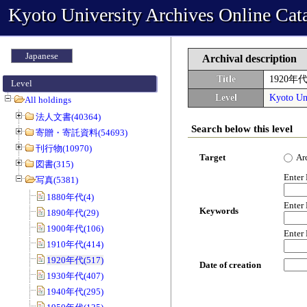
Kyoto University Archives Online Cat
Japanese
Archival description
Title
1920年
Level
Level
Kyoto Uni
All holdings
法人文書(40364)
Search below this level
寄贈・寄託資料(54693)
刊行物(10970)
Target
Ar
図書(315)
Enter
写真(5381)
1880年代(4)
Enter
Keywords
1890年代(29)
1900年代(106)
Enter
1910年代(414)
1920年代(517)
Date of creation
1930年代(407)
1940年代(295)