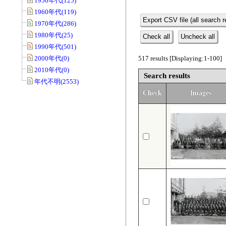
1950年代(125)
1960年代(119)
Export CSV file (all search r
1970年代(286)
1980年代(25)
Check all
Uncheck all
1990年代(501)
2000年代(0)
517 results [Displaying:1-100]
2010年代(0)
Search results
年代不明(2553)
Check
Images