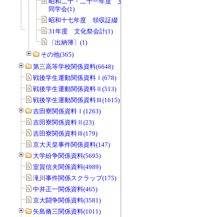
昭和二十・二十一年度 支払伝票綴
同学会(1)
昭和十七年度 領収証綴 同学会(1)
31年度 文化祭会計(1)
〔出納簿〕(1)
その他(365)
第三高等学校関係資料(6648)
戦後学生運動関係資料Ⅰ(678)
戦後学生運動関係資料Ⅱ(513)
戦後学生運動関係資料Ⅲ(1615)
吉田寮関係資料Ⅰ(1263)
吉田寮関係資料Ⅱ(23)
吉田寮関係資料Ⅲ(179)
京大天皇事件関係資料(147)
大学紛争関係資料(5695)
室賀信夫関係資料(4989)
滝川事件関係スクラップ(175)
中井正一関係資料(465)
京大闘争関係資料(3581)
矢島脩三関係資料(1011)