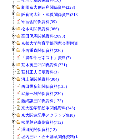
稲浦鹿蔵関係資料(16)
劇団京大創造座関係資料(228)
阪倉篤太郎・篤義関係資料(213)
寄宿舎関係資料(39)
松本均関係資料(386)
高田保馬関係資料(2093)
京都大学教育学部同窓会寄贈資料(963)
小西重直関係資料(226)
「農学部ゼネスト」資料(7)
荒木寅三郎関係資料(221)
荘村正夫旧蔵資料(3)
河上肇関係資料(304)
西田幾多郎関係資料(125)
武藤一雄関係資料(230)
藤縄謙三関係資料(123)
京大医学部紛争関係資料(245)
京大関連記事スクラップ集(8)
松尾尊兊寄贈資料(712)
澤田閏関係資料(12)
堀内三郎・石田基蔵関係資料(189)