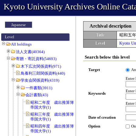
Kyoto University Archives Online Cat
Japanese
Archival description
Title
昭和五
Level
Level
Kyoto Uni
All holdings
法人文書(40364)
Search below this level
寄贈・寄託資料(54693)
木下広次関係資料(971)
Target
Ar
鳥養利三郎関係資料(440)
Enter
学友会関係資料(4319)
一件書類(3911)
Enter
Keywords
会計書類(43)
昭和二年度 歳出推算簿 会費 京都
Enter
帝国大学(1)
昭和三年度 歳出推算簿 会費 京都
Date of creation
帝国大学(1)
昭和四年度 歳出推算簿 会費 京都
Option
On
帝国大学(1)