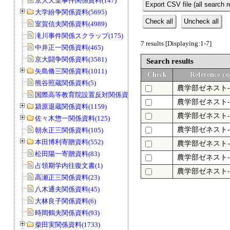
京大天皇事件関係資料(147)
Export CSV file (all search r
大学紛争関係資料(5695)
Check all
Uncheck all
室賀信夫関係資料(4989)
滝川事件関係スクラップ(175)
7 results [Displaying:1-7]
中井正一関係資料(465)
京大闘争関係資料(3581)
Search results
矢島脩三関係資料(1011)
Check
Reference co
熊谷照蔵関係資料(5)
農学部ゼネスト-
国際高等教育院設置反対関係資料(20)
農学部ゼネスト-
潁原退蔵関係資料(1159)
農学部ゼネスト-
佐々木惣一関係資料(125)
農学部ゼネスト-
朝永正三関係資料(105)
本田博利寄贈資料(552)
農学部ゼネスト-
松田陽一寄贈資料(83)
農学部ゼネスト-
占領期学内往復文書(1)
農学部ゼネスト-
高瀬正三関係資料(23)
八木通夫関係資料(45)
大林良子関係資料(6)
時岡鶴夫関係資料(93)
柴田実関係資料(1733)