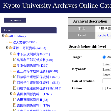
Kyoto University Archives Online Cat
Japanese
Archival description
Title
「農学
Level
Level
Kyoto Uni
All holdings
法人文書(40364)
Search below this level
寄贈・寄託資料(54693)
木下広次関係資料(971)
Target
Ar
鳥養利三郎関係資料(440)
Enter
学友会関係資料(4319)
Keywords
Enter
第三高等学校関係資料(6648)
Enter
戦後学生運動関係資料Ⅰ(678)
Date of creation
戦後学生運動関係資料Ⅱ(513)
Option
On
戦後学生運動関係資料Ⅲ(1615)
吉田寮関係資料Ⅰ(1263)
吉田寮関係資料Ⅱ(23)
吉田寮関係資料Ⅲ(179)