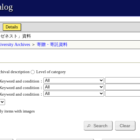
alog
Details
部ゼネスト」資料
versity Archives
＞
寄贈・寄託資料
chival description
Level of category
 Keyword and condition：
 Keyword and condition：
 Keyword and condition：
ly items with images
Search
Clear