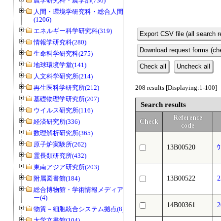
農学研究科・農学部(736)
人間・環境学研究科・総合人間学部
(1206)
エネルギー科学研究科(319)
Export CSV file (all search r
情報学研究科(280)
Download request forms (che
生命科学研究科(275)
地球環境学堂(141)
Check all
Uncheck all
人文科学研究所(214)
再生医科学研究所(212)
208 results [Displaying:1-100]
基礎物理学研究所(207)
Search results
ウイルス研究所(116)
Reference
経済研究所(336)
Check
code
数理解析研究所(365)
原子炉実験所(262)
13B00520
霊長類研究所(432)
東南アジア研究所(203)
附属図書館(184)
13B00522
総合博物館・学術情報メディアセンタ
ー(4)
14B00361
物質－細胞統合システム拠点(8)
大学文書館(104)