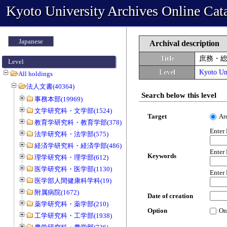
Kyoto University Archives Online Cat
Japanese
Archival description
Title
庶務・
Level
Level
Kyoto Uni
All holdings
法人文書(40364)
Search below this level
事務本部(19969)
文学研究科・文学部(1524)
Target
Ar
教育学研究科・教育学部(378)
Enter
法学研究科・法学部(575)
経済学研究科・経済学部(486)
Enter
Keywords
理学研究科・理学部(612)
医学研究科・医学部(1130)
Enter
医学部人間健康科学科(19)
附属病院(1672)
Date of creation
薬学研究科・薬学部(210)
Option
On
工学研究科・工学部(1938)