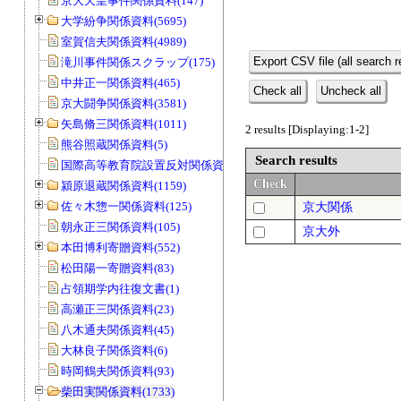
京大天皇事件関係資料(147)
大学紛争関係資料(5695)
室賀信夫関係資料(4989)
Export CSV file (all search r
滝川事件関係スクラップ(175)
中井正一関係資料(465)
Check all
Uncheck all
京大闘争関係資料(3581)
矢島脩三関係資料(1011)
2 results [Displaying:1-2]
熊谷照蔵関係資料(5)
Search results
国際高等教育院設置反対関係資料(20)
Check
潁原退蔵関係資料(1159)
佐々木惣一関係資料(125)
京大関係
朝永正三関係資料(105)
京大外
本田博利寄贈資料(552)
松田陽一寄贈資料(83)
占領期学内往復文書(1)
高瀬正三関係資料(23)
八木通夫関係資料(45)
大林良子関係資料(6)
時岡鶴夫関係資料(93)
柴田実関係資料(1733)