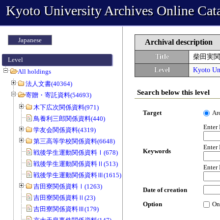
Kyoto University Archives Online Cat
Japanese
Archival description
Title
柴田実
Level
Level
Kyoto Uni
All holdings
法人文書(40364)
Search below this level
寄贈・寄託資料(54693)
木下広次関係資料(971)
Target
Ar
鳥養利三郎関係資料(440)
Enter
学友会関係資料(4319)
第三高等学校関係資料(6648)
Enter
Keywords
戦後学生運動関係資料Ⅰ(678)
戦後学生運動関係資料Ⅱ(513)
Enter
戦後学生運動関係資料Ⅲ(1615)
吉田寮関係資料Ⅰ(1263)
Date of creation
吉田寮関係資料Ⅱ(23)
Option
On
吉田寮関係資料Ⅲ(179)