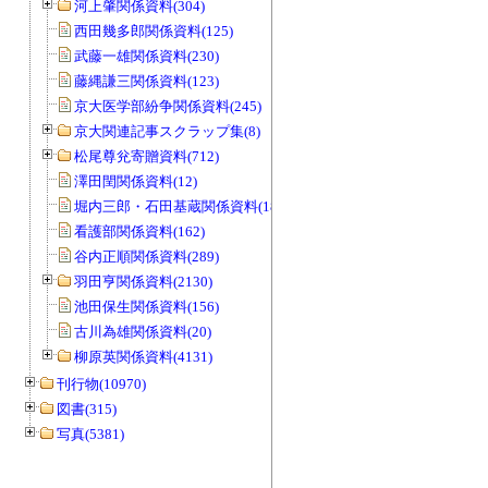
河上肇関係資料(304)
西田幾多郎関係資料(125)
武藤一雄関係資料(230)
藤縄謙三関係資料(123)
京大医学部紛争関係資料(245)
京大関連記事スクラップ集(8)
松尾尊兊寄贈資料(712)
澤田閏関係資料(12)
堀内三郎・石田基蔵関係資料(189)
看護部関係資料(162)
谷内正順関係資料(289)
羽田亨関係資料(2130)
池田保生関係資料(156)
古川為雄関係資料(20)
柳原英関係資料(4131)
刊行物(10970)
図書(315)
写真(5381)