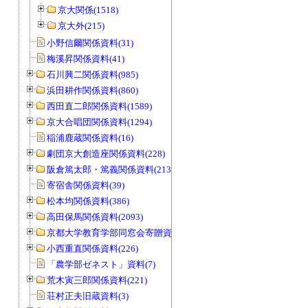
京大関係(1518)
京大外(215)
小野信爾関係資料(31)
梅溪昇関係資料(41)
石川興二関係資料(985)
浜田耕作関係資料(860)
西田直二郎関係資料(1589)
京大合唱団関係資料(1294)
稲浦鹿蔵関係資料(16)
劇団京大創造座関係資料(228)
阪倉篤太郎・篤義関係資料(213)
寄宿舎関係資料(39)
松本均関係資料(386)
高田保馬関係資料(2093)
京都大学教育学部同窓会寄贈資料(963)
小西重直関係資料(226)
「農学部ゼネスト」資料(7)
荒木寅三郎関係資料(221)
荘村正夫旧蔵資料(3)