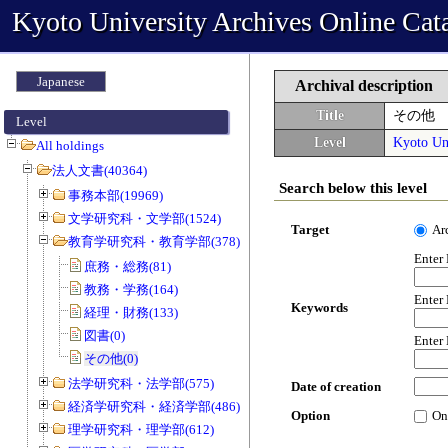
Kyoto University Archives Online Cat
Japanese
Archival description
Title
その他
Level
Level
Kyoto Uni
All holdings
法人文書(40364)
Search below this level
事務本部(19969)
文学研究科・文学部(1524)
Target
Ar
教育学研究科・教育学部(378)
Enter
庶務・総務(81)
教務・学務(164)
Enter
Keywords
経理・財務(133)
図書(0)
Enter
その他(0)
法学研究科・法学部(575)
Date of creation
経済学研究科・経済学部(486)
Option
On
理学研究科・理学部(612)