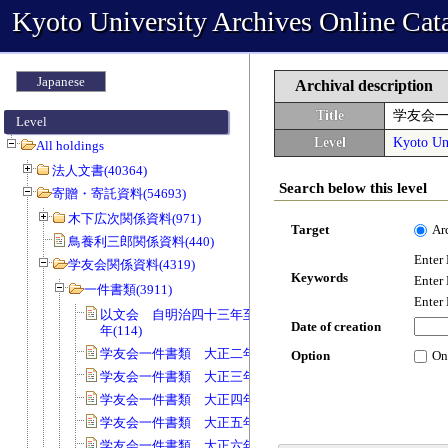
Kyoto University Archives Online Cat
Japanese
Archival description
Title
学友会一
Level
Level
Kyoto Uni
All holdings
法人文書(40364)
Search below this level
寄贈・寄託資料(54693)
木下広次関係資料(971)
Target
Ar
鳥養利三郎関係資料(440)
Enter
学友会関係資料(4319)
Keywords
Enter
一件書類(3911)
Enter
以文会 自明治四十三年至明治四十五
Date of creation
年(114)
学友会一件書類 大正二年度(115)
Option
On
学友会一件書類 大正三年度(52)
学友会一件書類 大正四年度(169)
学友会一件書類 大正五年度(135)
学友会一件書類 大正六年度(127)