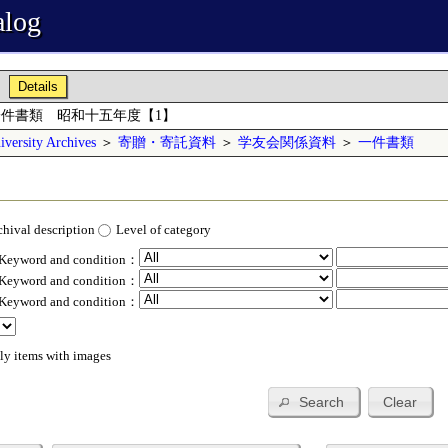
alog
Details
件書類 昭和十五年度【1】
versity Archives
＞
寄贈・寄託資料
＞
学友会関係資料
＞
一件書類
chival description
Level of category
 Keyword and condition：
 Keyword and condition：
 Keyword and condition：
ly items with images
Search
Clear