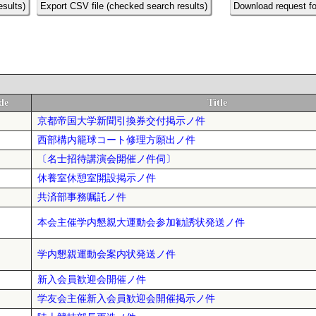
esults)
Export CSV file (checked search results)
Download request fo
de
Title
京都帝国大学新聞引換券交付掲示ノ件
西部構内籠球コート修理方願出ノ件
〔名士招待講演会開催ノ件伺〕
休養室休憩室開設掲示ノ件
共済部事務嘱託ノ件
本会主催学内懇親大運動会参加勧誘状発送ノ件
学内懇親運動会案内状発送ノ件
新入会員歓迎会開催ノ件
学友会主催新入会員歓迎会開催掲示ノ件