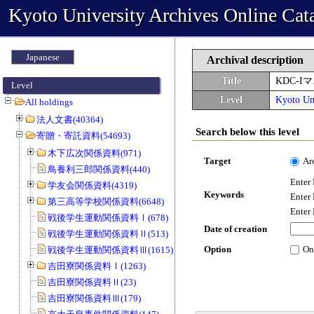
Kyoto University Archives Online Cat
Japanese
Archival description
Title
KDC-
Level
Level
Kyoto Uni
All holdings
法人文書(40364)
Search below this level
寄贈・寄託資料(54693)
木下広次関係資料(971)
Target
Ar
鳥養利三郎関係資料(440)
Enter
学友会関係資料(4319)
Keywords
Enter
第三高等学校関係資料(6648)
Enter
戦後学生運動関係資料Ⅰ(678)
Date of creation
戦後学生運動関係資料Ⅱ(513)
Option
On
戦後学生運動関係資料Ⅲ(1615)
吉田寮関係資料Ⅰ(1263)
吉田寮関係資料Ⅱ(23)
吉田寮関係資料Ⅲ(179)