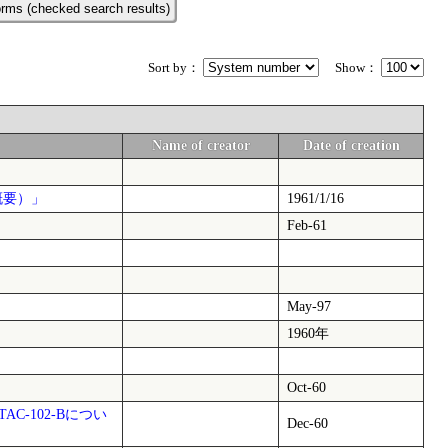
rms (checked search results)
Sort by：
Show：
Name of creator
Date of creation
の概要）」
1961/1/16
Feb-61
May-97
1960年
］
Oct-60
-102-Bについ
Dec-60