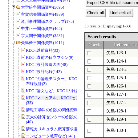
京大天皇事件関係資料(147)
Export CSV file (all search r
大学紛争関係資料(5695)
Check all
Uncheck all
室賀信夫関係資料(4989)
滝川事件関係スクラップ(175)
33 results [Displaying:1-33]
中井正一関係資料(465)
京大闘争関係資料(3581)
Search results
矢島脩三関係資料(1011)
Check
Reference co
KDC-I以前資料(33)
矢島-123-1
KDC-I直前の日立マシン(9)
矢島-124-1
KDC-I設計製造図面(48)
矢島-124-2
KDC-I設計記録(142)
矢島-125-1
KDC-Iの論理テスター、KDC-IのCADの
布線設計(2)
矢島-126-1
KDC-I論文など、KDC-Iの雑資料(23)
矢島-127-1
KDC-Iマニュアル、KDC-Iセンター資料
(33)
矢島-127-2
情報工学科の創設の関係資料(2)
矢島-128-1
京大の計算センターの創設の関係資料
矢島-129-1
(40)
情報カリキュラム概算要求書類(47)
矢島-130-1
コンピュータ教育など(148)