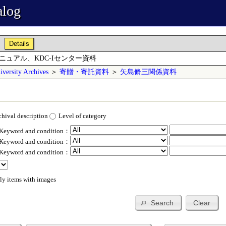
alog
Details
Iマニュアル、KDC-Iセンター資料
versity Archives
＞
寄贈・寄託資料
＞
矢島脩三関係資料
chival description
Level of category
 Keyword and condition：
 Keyword and condition：
 Keyword and condition：
ly items with images
Search
Clear