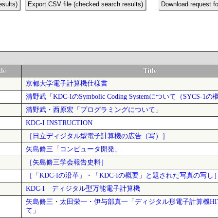
esults)
Export CSV file (checked search results)
Download request fo
de
Title
京都大学電子計算機仕様書
清野武「KDC-IのSymbolic Coding Systemについて（SYCS-1
清野武・西原宏「プログラミングについて」
KDC-I INSTRUCTION
［日立ディジタル型電子計算機の広告（写）］
矢島脩三「コンピュータ開発」
［矢島脩三学会報告史料］
［「KDC-Iの沿革」・「KDC-Iの概要」と題された写真の写し
KDC-I ディジタル型万能電子計算機
矢島脩三・太田栄一・伊与部真一「ディジタル形電子計算機HITAC
て」