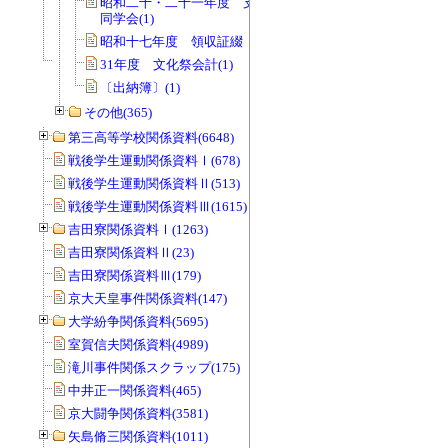
昭和二十・二十一年度 支払伝票綴
同学会(1)
昭和十七年度 領収証綴 同学会(1)
31年度 文化祭会計(1)
〔出納簿〕(1)
その他(365)
第三高等学校関係資料(6648)
戦後学生運動関係資料Ⅰ(678)
戦後学生運動関係資料Ⅱ(513)
戦後学生運動関係資料Ⅲ(1615)
吉田寮関係資料Ⅰ(1263)
吉田寮関係資料Ⅱ(23)
吉田寮関係資料Ⅲ(179)
京大天皇事件関係資料(147)
大学紛争関係資料(5695)
室賀信夫関係資料(4989)
滝川事件関係スクラップ(175)
中井正一関係資料(465)
京大闘争関係資料(3581)
矢島脩三関係資料(1011)