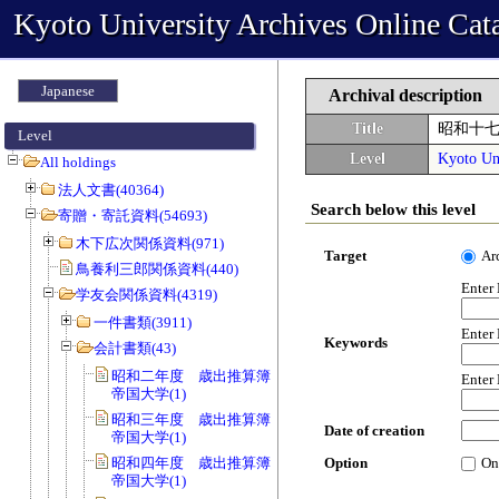
Kyoto University Archives Online Cat
Japanese
Archival description
Title
昭和十
Level
Level
Kyoto Uni
All holdings
法人文書(40364)
Search below this level
寄贈・寄託資料(54693)
木下広次関係資料(971)
Target
Ar
鳥養利三郎関係資料(440)
Enter
学友会関係資料(4319)
一件書類(3911)
Enter
Keywords
会計書類(43)
昭和二年度 歳出推算簿 会費 京都
Enter
帝国大学(1)
昭和三年度 歳出推算簿 会費 京都
Date of creation
帝国大学(1)
昭和四年度 歳出推算簿 会費 京都
Option
On
帝国大学(1)