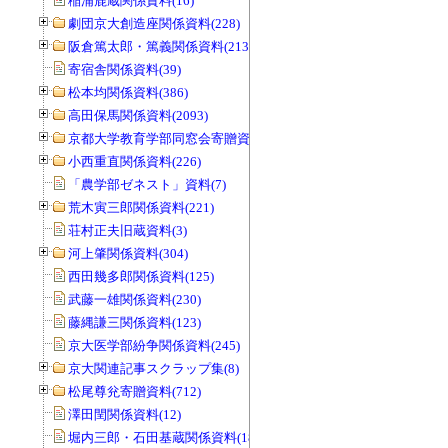
稲浦鹿蔵関係資料(16)
劇団京大創造座関係資料(228)
阪倉篤太郎・篤義関係資料(213)
寄宿舎関係資料(39)
松本均関係資料(386)
高田保馬関係資料(2093)
京都大学教育学部同窓会寄贈資料(963)
小西重直関係資料(226)
「農学部ゼネスト」資料(7)
荒木寅三郎関係資料(221)
荘村正夫旧蔵資料(3)
河上肇関係資料(304)
西田幾多郎関係資料(125)
武藤一雄関係資料(230)
藤縄謙三関係資料(123)
京大医学部紛争関係資料(245)
京大関連記事スクラップ集(8)
松尾尊兊寄贈資料(712)
澤田閏関係資料(12)
堀内三郎・石田基蔵関係資料(189)