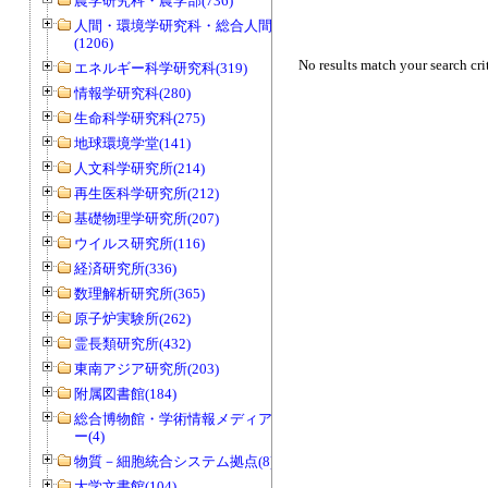
農学研究科・農学部(736)
人間・環境学研究科・総合人間学部
(1206)
No results match your search cri
エネルギー科学研究科(319)
情報学研究科(280)
生命科学研究科(275)
地球環境学堂(141)
人文科学研究所(214)
再生医科学研究所(212)
基礎物理学研究所(207)
ウイルス研究所(116)
経済研究所(336)
数理解析研究所(365)
原子炉実験所(262)
霊長類研究所(432)
東南アジア研究所(203)
附属図書館(184)
総合博物館・学術情報メディアセンタ
ー(4)
物質－細胞統合システム拠点(8)
大学文書館(104)