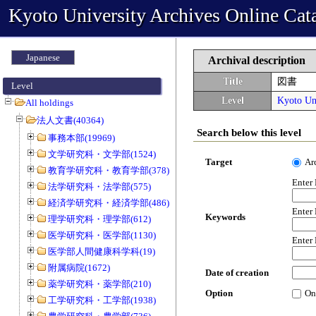
Kyoto University Archives Online Cat
Japanese
Archival description
Title
図書
Level
Level
Kyoto Uni
All holdings
法人文書(40364)
Search below this level
事務本部(19969)
文学研究科・文学部(1524)
Target
Ar
教育学研究科・教育学部(378)
Enter
法学研究科・法学部(575)
経済学研究科・経済学部(486)
Enter
Keywords
理学研究科・理学部(612)
医学研究科・医学部(1130)
Enter
医学部人間健康科学科(19)
附属病院(1672)
Date of creation
薬学研究科・薬学部(210)
Option
On
工学研究科・工学部(1938)