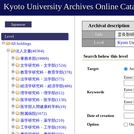
Kyoto University Archives Online Cat
Japanese
Archival description
Title
霊長類
Level
Level
Kyoto Uni
All holdings
法人文書(40364)
Search below this level
事務本部(19969)
文学研究科・文学部(1524)
Target
Ar
教育学研究科・教育学部(378)
Enter
法学研究科・法学部(575)
経済学研究科・経済学部(486)
Enter
Keywords
理学研究科・理学部(612)
医学研究科・医学部(1130)
Enter
医学部人間健康科学科(19)
附属病院(1672)
Date of creation
薬学研究科・薬学部(210)
Option
On
工学研究科・工学部(1938)