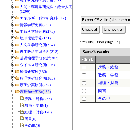
農学研究科・農学部(736)
人間・環境学研究科・総合人間学部
(1206)
エネルギー科学研究科(319)
Export CSV file (all search r
情報学研究科(280)
Check all
Uncheck all
生命科学研究科(275)
地球環境学堂(141)
5 results [Displaying:1-5]
人文科学研究所(214)
再生医科学研究所(212)
Search results
基礎物理学研究所(207)
Check
ウイルス研究所(116)
庶務・総務
経済研究所(336)
教務・学務
数理解析研究所(365)
経理・財務
原子炉実験所(262)
図書
霊長類研究所(432)
その他
庶務・総務(255)
教務・学務(1)
経理・財務(176)
図書(0)
その他(0)