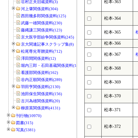
荘村正夫旧蔵資料(3)
松本-363
河上肇関係資料(304)
西田幾多郎関係資料(125)
松本-364
武藤一雄関係資料(230)
藤縄謙三関係資料(123)
松本-365
京大医学部紛争関係資料(245)
松本-366
京大関連記事スクラップ集(8)
松尾尊兊寄贈資料(712)
松本-367
澤田閏関係資料(12)
堀内三郎・石田基蔵関係資料(189)
松本-368
看護部関係資料(162)
谷内正順関係資料(289)
松本-369
羽田亨関係資料(2130)
池田保生関係資料(156)
松本-370
古川為雄関係資料(20)
柳原英関係資料(4131)
松本-371
刊行物(10970)
図書(315)
松本-372
写真(5381)