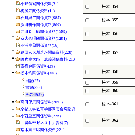
小野信爾関係資料(31)
松本-354
梅溪昇関係資料(41)
石川興二関係資料(985)
松本-355
浜田耕作関係資料(860)
西田直二郎関係資料(1589)
松本-356
京大合唱団関係資料(1294)
稲浦鹿蔵関係資料(16)
劇団京大創造座関係資料(228)
松本-357
阪倉篤太郎・篤義関係資料(213)
寄宿舎関係資料(39)
松本-358
松本均関係資料(386)
日記(27)
松本-359
書簡(322)
松本-360
その他(37)
高田保馬関係資料(2093)
松本-361
京都大学教育学部同窓会寄贈資料(963)
小西重直関係資料(226)
松本-362
「農学部ゼネスト」資料(7)
荒木寅三郎関係資料(221)