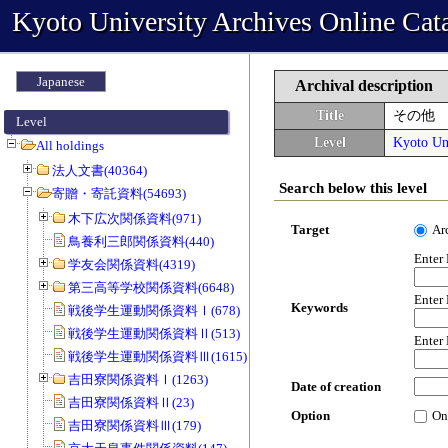
Kyoto University Archives Online Cat
Japanese
Archival description
Title
その他
Level
Level
Kyoto Uni
All holdings
法人文書(40364)
Search below this level
寄贈・寄託資料(54693)
木下広次関係資料(971)
Target
Ar
鳥養利三郎関係資料(440)
Enter
学友会関係資料(4319)
第三高等学校関係資料(6648)
Enter
Keywords
戦後学生運動関係資料Ⅰ(678)
戦後学生運動関係資料Ⅱ(513)
Enter
戦後学生運動関係資料Ⅲ(1615)
吉田寮関係資料Ⅰ(1263)
Date of creation
吉田寮関係資料Ⅱ(23)
Option
On
吉田寮関係資料Ⅲ(179)