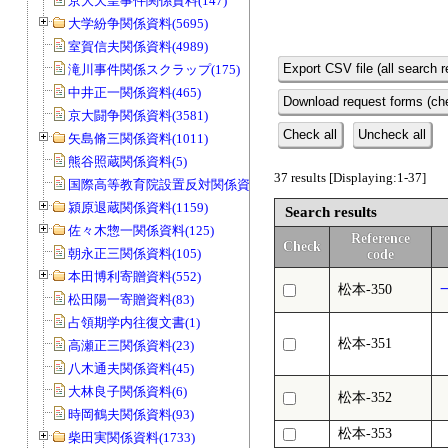
京大天皇事件関係資料(147)
大学紛争関係資料(5695)
室賀信夫関係資料(4989)
Export CSV file (all search r
滝川事件関係スクラップ(175)
中井正一関係資料(465)
Download request forms (che
京大闘争関係資料(3581)
Check all
Uncheck all
矢島脩三関係資料(1011)
熊谷照蔵関係資料(5)
37 results [Displaying:1-37]
国際高等教育院設置反対関係資料(20)
潁原退蔵関係資料(1159)
Search results
佐々木惣一関係資料(125)
Reference
Check
朝永正三関係資料(105)
code
本田博利寄贈資料(552)
松本-350
松田陽一寄贈資料(83)
占領期学内往復文書(1)
松本-351
高瀬正三関係資料(23)
八木通夫関係資料(45)
大林良子関係資料(6)
松本-352
時岡鶴夫関係資料(93)
松本-353
柴田実関係資料(1733)