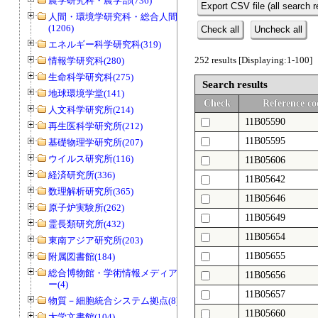
農学研究科・農学部(736)
Export CSV file (all search r
人間・環境学研究科・総合人間学部
(1206)
Check all
Uncheck all
エネルギー科学研究科(319)
252 results [Displaying:1-100]
情報学研究科(280)
生命科学研究科(275)
Search results
地球環境学堂(141)
Check
Reference co
人文科学研究所(214)
11B05590
再生医科学研究所(212)
11B05595
基礎物理学研究所(207)
ウイルス研究所(116)
11B05606
経済研究所(336)
11B05642
数理解析研究所(365)
11B05646
原子炉実験所(262)
11B05649
霊長類研究所(432)
11B05654
東南アジア研究所(203)
11B05655
附属図書館(184)
総合博物館・学術情報メディアセンタ
11B05656
ー(4)
11B05657
物質－細胞統合システム拠点(8)
11B05660
大学文書館(104)