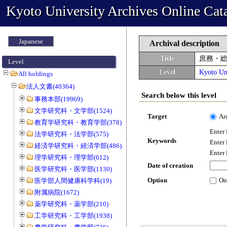
Kyoto University Archives Online Cat
Japanese
Archival description
Title
庶務・
Level
Level
Kyoto Uni
All holdings
法人文書(40364)
Search below this level
事務本部(19969)
文学研究科・文学部(1524)
Target
Ar
教育学研究科・教育学部(378)
Enter
法学研究科・法学部(575)
Keywords
Enter
経済学研究科・経済学部(486)
Enter
理学研究科・理学部(612)
Date of creation
医学研究科・医学部(1130)
Option
On
医学部人間健康科学科(19)
附属病院(1672)
薬学研究科・薬学部(210)
工学研究科・工学部(1938)