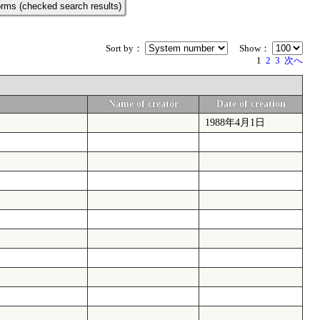
rms (checked search results)
Sort by：
Show：
1
2
3
次へ
Name of creator
Date of creation
1988年4月1日