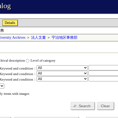
alog
Details
総務
versity Archives
＞
法人文書
＞
宇治地区事務部
chival description
Level of category
 Keyword and condition：
 Keyword and condition：
 Keyword and condition：
ly items with images
Search
Clear