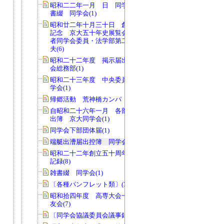
昭和二二年一月 日 同学会発行証明
書綴 同学会(1)
昭和廿二年十月三十日 創立五十周年
記念 京大五十年史展覧会記録 責任
者同学会委員・法学部第二回生田中延
夫(6)
昭和二十二年度 掲示届出控簿 同学
会総務部(1)
昭和二十三年度 中央委員会日誌 同
学会(1)
帰郷活動 荒神橋カンパ 御芳名録(3)
自昭和二十六年一月 各部共通物品貸
出簿 京大同学会(1)
同学会下部団体届(1)
端艇出漕届出控簿 同学会(1)
昭和二十二年創立五十周年記念講演会
記録(8)
雑書綴 同学会(1)
〔各種パンフレット類〕(34)
昭和拾四年度 高専大会一件書類 学
友会(7)
〔同学会協議委員会議事録〕(1)