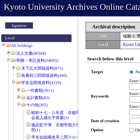
Kyoto University Archives Online Cat
Japanese
Archival description
Title
端艇出
Level
Level
Kyoto Uni
All holdings
法人文書(40364)
Search below this level
寄贈・寄託資料(54693)
木下広次関係資料(971)
Target
Ar
鳥養利三郎関係資料(440)
Enter
学友会関係資料(4319)
一件書類(3911)
Enter
Keywords
会計書類(43)
その他(365)
Enter
昭和十七・八年度 京都帝国大学同学
会歳入歳出予算書(3)
Date of creation
備品監守簿 京都帝国大学学友会柔道
部(1)
Option
On
学友会組織改革ニ関スル一件書類(23)