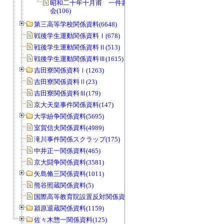
昭和二十年十月甫 一件書類綴 同学
会(106)
第三高等学校関係資料(6648)
戦後学生運動関係資料Ⅰ(678)
戦後学生運動関係資料Ⅱ(513)
戦後学生運動関係資料Ⅲ(1615)
吉田寮関係資料Ⅰ(1263)
吉田寮関係資料Ⅱ(23)
吉田寮関係資料Ⅲ(179)
京大天皇事件関係資料(147)
大学紛争関係資料(5695)
室賀信夫関係資料(4989)
滝川事件関係スクラップ(175)
中井正一関係資料(465)
京大闘争関係資料(3581)
矢島脩三関係資料(1011)
熊谷照蔵関係資料(5)
国際高等教育院設置反対関係資料(20)
潁原退蔵関係資料(1159)
佐々木惣一関係資料(125)