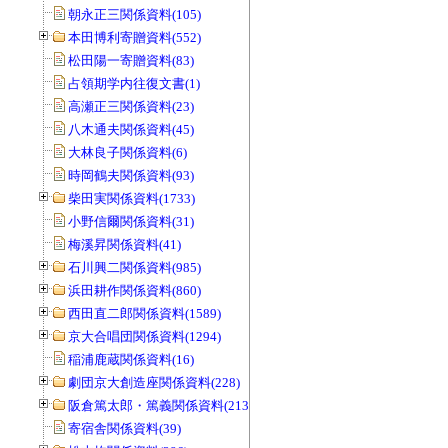
朝永正三関係資料(105)
本田博利寄贈資料(552)
松田陽一寄贈資料(83)
占領期学内往復文書(1)
高瀬正三関係資料(23)
八木通夫関係資料(45)
大林良子関係資料(6)
時岡鶴夫関係資料(93)
柴田実関係資料(1733)
小野信爾関係資料(31)
梅溪昇関係資料(41)
石川興二関係資料(985)
浜田耕作関係資料(860)
西田直二郎関係資料(1589)
京大合唱団関係資料(1294)
稲浦鹿蔵関係資料(16)
劇団京大創造座関係資料(228)
阪倉篤太郎・篤義関係資料(213)
寄宿舎関係資料(39)