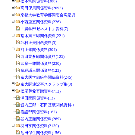
松本均関係資料(386)
高田保馬関係資料(2093)
京都大学教育学部同窓会寄贈資料(963)
小西重直関係資料(226)
「農学部ゼネスト」資料(7)
荒木寅三郎関係資料(221)
荘村正夫旧蔵資料(3)
河上肇関係資料(304)
西田幾多郎関係資料(125)
武藤一雄関係資料(230)
藤縄謙三関係資料(123)
京大医学部紛争関係資料(245)
京大関連記事スクラップ集(8)
松尾尊兊寄贈資料(712)
澤田閏関係資料(12)
堀内三郎・石田基蔵関係資料(189)
看護部関係資料(162)
谷内正順関係資料(289)
羽田亨関係資料(2130)
池田保生関係資料(156)