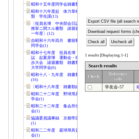
昭和十五年度同学会雑書類綴（一）(45)
昭和十六年度起 体力章検定会一件書
類 学生課(13)
Export CSV file (all search r
〔役員名簿 中央部会日誌 中央委員
推挙ニ関スル書類 諸届書類 一九四
Download request forms (che
一年度〕(12)
自昭和十六年四月 書留郵便送達簿
Check all
Uncheck all
同学会(1)
昭和十七年度 役員名簿 中央部会日
1 results [Displaying:1-1]
誌 起案原簿 運動会・端艇大会・強
歩大会 諸届書類 雑書類 京都帝国
Search results
大学同学会(6)
Reference
昭和十八・九年度 雑書類綴 同学会
Check
code
(16)
〔昭和十八年度 雑書類綴〕(69)
学友会-57
昭和二十二年度 野球用具貸出簿 同
学会(1)
昭和二十二年度 集会所使用簿 同学
会(1)
協議委員議事録 京都帝国大学同学会
(1)
昭和二二年度 庭球用具貸出簿 同学
会(1)