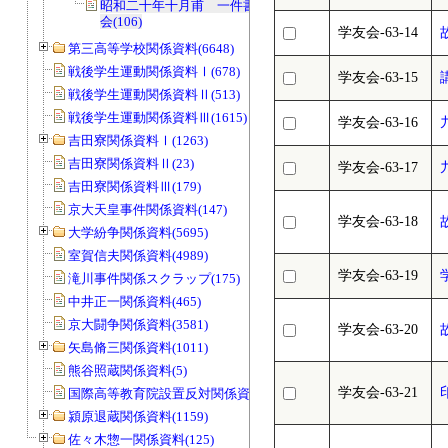
昭和二十年十月甫 一件書類綴 同学
会(106)
学友会-63-14
第三高等学校関係資料(6648)
戦後学生運動関係資料Ⅰ(678)
学友会-63-15
戦後学生運動関係資料Ⅱ(513)
戦後学生運動関係資料Ⅲ(1615)
学友会-63-16
吉田寮関係資料Ⅰ(1263)
吉田寮関係資料Ⅱ(23)
学友会-63-17
吉田寮関係資料Ⅲ(179)
京大天皇事件関係資料(147)
学友会-63-18
大学紛争関係資料(5695)
室賀信夫関係資料(4989)
学友会-63-19
滝川事件関係スクラップ(175)
中井正一関係資料(465)
京大闘争関係資料(3581)
学友会-63-20
矢島脩三関係資料(1011)
熊谷照蔵関係資料(5)
学友会-63-21
国際高等教育院設置反対関係資料(20)
潁原退蔵関係資料(1159)
佐々木惣一関係資料(125)