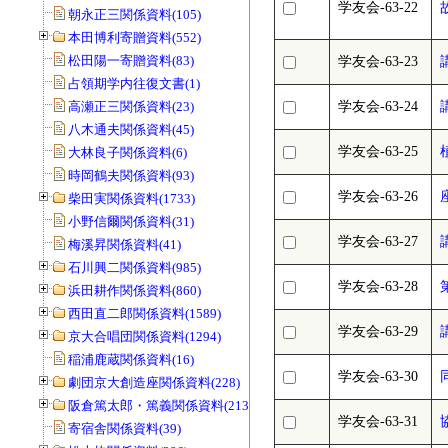
学友会-63-22
朝永正三関係資料(105)
本田博利寄贈資料(552)
松田陽一寄贈資料(83)
学友会-63-23
占領期学内往復文書(1)
高瀬正三関係資料(23)
学友会-63-24
八木通夫関係資料(45)
学友会-63-25
大林良子関係資料(6)
時岡鶴夫関係資料(93)
学友会-63-26
柴田実関係資料(1733)
小野信爾関係資料(31)
学友会-63-27
梅溪昇関係資料(41)
石川興二関係資料(985)
学友会-63-28
浜田耕作関係資料(860)
西田直二郎関係資料(1589)
学友会-63-29
京大合唱団関係資料(1294)
稲浦鹿蔵関係資料(16)
学友会-63-30
劇団京大創造座関係資料(228)
阪倉篤太郎・篤義関係資料(213)
学友会-63-31
寄宿舎関係資料(39)