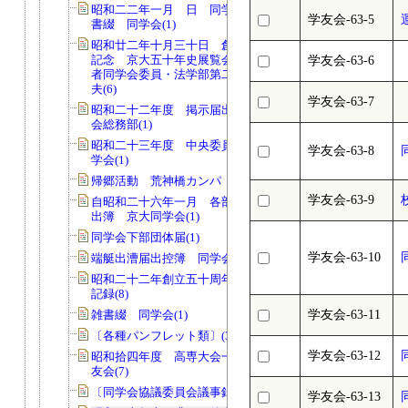
昭和二二年一月 日 同学会発行証明
学友会-63-5
書綴 同学会(1)
昭和廿二年十月三十日 創立五十周年
記念 京大五十年史展覧会記録 責任
学友会-63-6
者同学会委員・法学部第二回生田中延
夫(6)
学友会-63-7
昭和二十二年度 掲示届出控簿 同学
会総務部(1)
昭和二十三年度 中央委員会日誌 同
学友会-63-8
学会(1)
帰郷活動 荒神橋カンパ 御芳名録(3)
学友会-63-9
自昭和二十六年一月 各部共通物品貸
出簿 京大同学会(1)
同学会下部団体届(1)
学友会-63-10
端艇出漕届出控簿 同学会(1)
昭和二十二年創立五十周年記念講演会
記録(8)
雑書綴 同学会(1)
学友会-63-11
〔各種パンフレット類〕(34)
学友会-63-12
昭和拾四年度 高専大会一件書類 学
友会(7)
〔同学会協議委員会議事録〕(1)
学友会-63-13