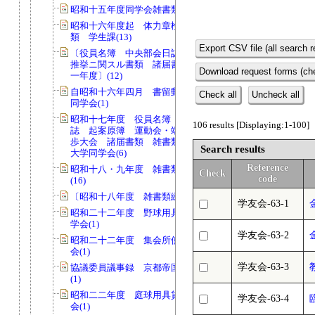
昭和十五年度同学会雑書類綴（一）(45)
昭和十六年度起 体力章検定会一件書
類 学生課(13)
Export CSV file (all search r
〔役員名簿 中央部会日誌 中央委員
推挙ニ関スル書類 諸届書類 一九四
Download request forms (che
一年度〕(12)
自昭和十六年四月 書留郵便送達簿
Check all
Uncheck all
同学会(1)
昭和十七年度 役員名簿 中央部会日
106 results [Displaying:1-100]
誌 起案原簿 運動会・端艇大会・強
歩大会 諸届書類 雑書類 京都帝国
Search results
大学同学会(6)
Reference
昭和十八・九年度 雑書類綴 同学会
Check
code
(16)
〔昭和十八年度 雑書類綴〕(69)
学友会-63-1
昭和二十二年度 野球用具貸出簿 同
学会(1)
学友会-63-2
昭和二十二年度 集会所使用簿 同学
会(1)
学友会-63-3
協議委員議事録 京都帝国大学同学会
(1)
昭和二二年度 庭球用具貸出簿 同学
学友会-63-4
会(1)