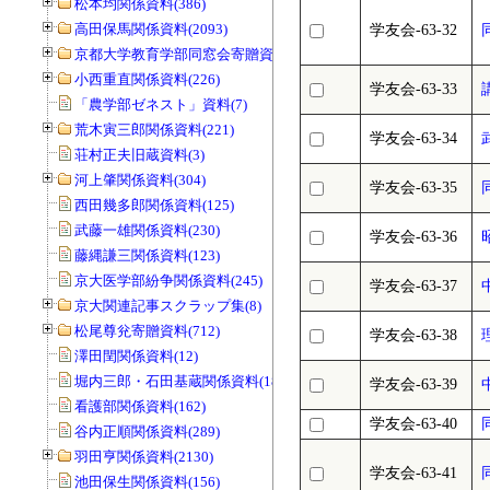
松本均関係資料(386)
高田保馬関係資料(2093)
学友会-63-32
京都大学教育学部同窓会寄贈資料(963)
小西重直関係資料(226)
学友会-63-33
「農学部ゼネスト」資料(7)
荒木寅三郎関係資料(221)
学友会-63-34
荘村正夫旧蔵資料(3)
河上肇関係資料(304)
学友会-63-35
西田幾多郎関係資料(125)
武藤一雄関係資料(230)
学友会-63-36
藤縄謙三関係資料(123)
京大医学部紛争関係資料(245)
学友会-63-37
京大関連記事スクラップ集(8)
松尾尊兊寄贈資料(712)
学友会-63-38
澤田閏関係資料(12)
堀内三郎・石田基蔵関係資料(189)
学友会-63-39
看護部関係資料(162)
学友会-63-40
谷内正順関係資料(289)
羽田亨関係資料(2130)
学友会-63-41
池田保生関係資料(156)