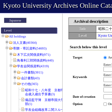
Kyoto University Archives Online Cat
Japanese
Archival description
Title
昭和二
Level
Level
Kyoto Uni
All holdings
法人文書(40364)
Search below this level
寄贈・寄託資料(54693)
木下広次関係資料(971)
Target
Ar
鳥養利三郎関係資料(440)
Enter
学友会関係資料(4319)
一件書類(3911)
Enter
Keywords
会計書類(43)
その他(365)
Enter
昭和十七・八年度 京都帝国大学同学
会歳入歳出予算書(3)
Date of creation
備品監守簿 京都帝国大学学友会柔道
部(1)
Option
On
学友会組織改革ニ関スル一件書類(23)