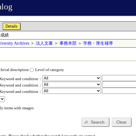
alog
Details
験成績
versity Archives
＞
法人文書
＞
事務本部
＞
学務・厚生補導
chival description
Level of category
 Keyword and condition：
 Keyword and condition：
 Keyword and condition：
ly items with images
Search
Clear
teria. Please check whether the search keywords are correct.