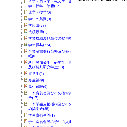
入学・再入学・転入学・編入学・退
学・転学・除籍(121)
休学・復学(0)
学生の賞罰(0)
学籍簿(23)
成績原簿(1)
学業成績及び単位の授与並びに認定(7)
学位授与(774)
卒業証書発行台帳及び修了証書発行台
帳(0)
科目等履修生、研究生、特別聴講学生
及び特別研究学生(13)
留学生(0)
厚生補導(1)
厚生施設(0)
日本育英会及びその他育英団体の奨学
金(17)
日本学生支援機構及びその他育英団体
の奨学金(88)
学生寄宿舎等(1)
学生寄宿舎等の学生の入退寮(0)