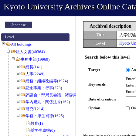
Kyoto University Archives Online Cat
Japanese
Archival description
Title
入学試
Level
Level
Kyoto Uni
All holdings
法人文書(40364)
Search below this level
事務本部(19969)
総長(141)
Target
Ar
人事(2249)
Enter
総務・組織改編等(1974)
Keywords
Enter
記念事業・行事(273)
Enter
評議会・部局長会議、諸委員会等(1466)
Date of creation
学内規則・関係法令(162)
Option
On
研究(1214)
学務・厚生補導(1625)
教育(1)
奨学生原簿(0)
No results match your search cri