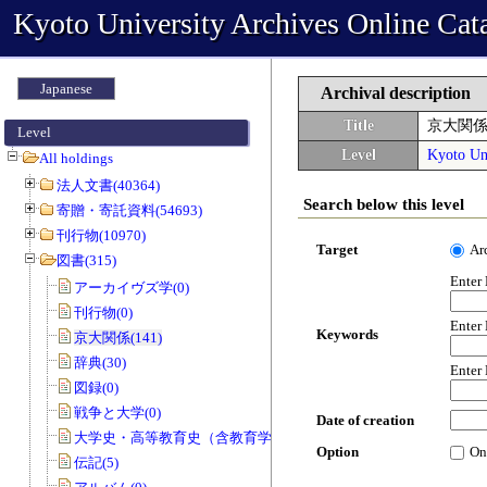
Kyoto University Archives Online Cat
Japanese
Archival description
Title
京大関
Level
Level
Kyoto Uni
All holdings
法人文書(40364)
Search below this level
寄贈・寄託資料(54693)
刊行物(10970)
Target
Ar
図書(315)
Enter
アーカイヴズ学(0)
刊行物(0)
Enter
Keywords
京大関係(141)
辞典(30)
Enter
図録(0)
戦争と大学(0)
Date of creation
大学史・高等教育史（含教育学）(8)
Option
On
伝記(5)