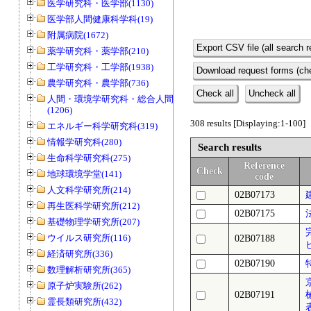
医学研究科・医学部(1130)
医学部人間健康科学科(19)
附属病院(1672)
Export CSV file (all search r
薬学研究科・薬学部(210)
工学研究科・工学部(1938)
Download request forms (che
農学研究科・農学部(736)
Check all
Uncheck all
人間・環境学研究科・総合人間学部
(1206)
308 results [Displaying:1-100]
エネルギー科学研究科(319)
情報学研究科(280)
Search results
生命科学研究科(275)
Reference
Check
地球環境学堂(141)
code
人文科学研究所(214)
02B07173
再生医科学研究所(212)
02B07175
基礎物理学研究所(207)
ウイルス研究所(116)
02B07188
経済研究所(336)
02B07190
数理解析研究所(365)
原子炉実験所(262)
02B07191
霊長類研究所(432)