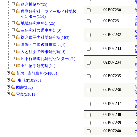
総合博物館(35)
02B07230
農学研究科、フィールド科学教育研究
センター(110)
02B07231
地域研究事務部(25)
三研究科共通事務部(0)
02B07232
複合原子力科学研究所(103)
国際・共通教育推進部(4)
02B07233
人と社会の未来研究院(0)
ヒト行動進化研究センター(21)
02B07234
医生物学研究所(21)
寄贈・寄託資料(54806)
02B07235
刊行物(10970)
図書(315)
02B07236
写真(5381)
02B07237
02B07238
02B07239
02B07240