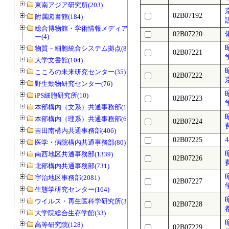
東南アジア研究所(203)
02B07192
附属図書館(184)
総合博物館・学術情報メディアセンタ
02B07220
ー(4)
物質－細胞統合システム拠点(8)
02B07221
大学文書館(104)
こころの未来研究センター(35)
02B07222
野生動物研究センター(76)
iPS細胞研究所(10)
02B07223
本部構内（文系）共通事務部(165)
本部構内（理系）共通事務部(646)
02B07224
吉田南構内共通事務部(406)
02B07225
医学・病院構内共通事務部(80)
南西地区共通事務部(1339)
02B07226
北部構内共通事務部(731)
宇治地区事務部(2081)
02B07227
生態学研究センター(164)
ウイルス・再生医科学研究所(34)
02B07228
大学院総合生存学館(33)
高等研究院(128)
02B07229