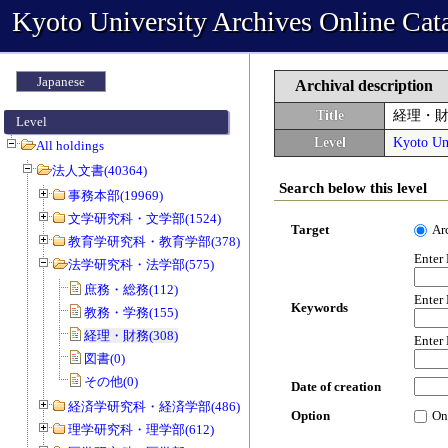
Kyoto University Archives Online Cat
Japanese
Archival description
Title
経理・
Level
Level
Kyoto Uni
All holdings
法人文書(40364)
Search below this level
事務本部(19969)
文学研究科・文学部(1524)
Target
Ar
教育学研究科・教育学部(378)
Enter
法学研究科・法学部(575)
庶務・総務(112)
Enter
Keywords
教務・学務(155)
経理・財務(308)
Enter
図書(0)
その他(0)
Date of creation
経済学研究科・経済学部(486)
Option
On
理学研究科・理学部(612)