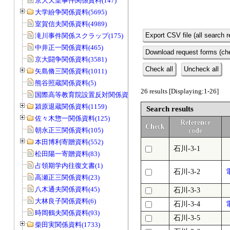
京大天皇事件関係資料(147)
大学紛争関係資料(5695)
室賀信夫関係資料(4989)
Export CSV file (all search r
滝川事件関係スクラップ(175)
中井正一関係資料(465)
Download request forms (che
京大闘争関係資料(3581)
Check all
Uncheck all
矢島脩三関係資料(1011)
熊谷照蔵関係資料(5)
26 results [Displaying:1-26]
国際高等教育院設置反対関係資料(20)
潁原退蔵関係資料(1159)
Search results
佐々木惣一関係資料(125)
Reference
Check
朝永正三関係資料(105)
code
本田博利寄贈資料(552)
石川-3-1
松田陽一寄贈資料(83)
占領期学内往復文書(1)
石川-3-2
高瀬正三関係資料(23)
八木通夫関係資料(45)
石川-3-3
大林良子関係資料(6)
石川-3-4
時岡鶴夫関係資料(93)
石川-3-5
柴田実関係資料(1733)