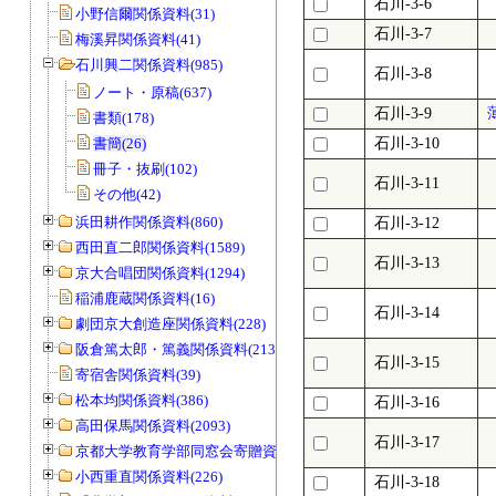
石川-3-6
小野信爾関係資料(31)
石川-3-7
梅溪昇関係資料(41)
石川興二関係資料(985)
石川-3-8
ノート・原稿(637)
石川-3-9
書類(178)
書簡(26)
石川-3-10
冊子・抜刷(102)
石川-3-11
その他(42)
浜田耕作関係資料(860)
石川-3-12
西田直二郎関係資料(1589)
石川-3-13
京大合唱団関係資料(1294)
稲浦鹿蔵関係資料(16)
石川-3-14
劇団京大創造座関係資料(228)
阪倉篤太郎・篤義関係資料(213)
石川-3-15
寄宿舎関係資料(39)
松本均関係資料(386)
石川-3-16
高田保馬関係資料(2093)
石川-3-17
京都大学教育学部同窓会寄贈資料(963)
小西重直関係資料(226)
石川-3-18