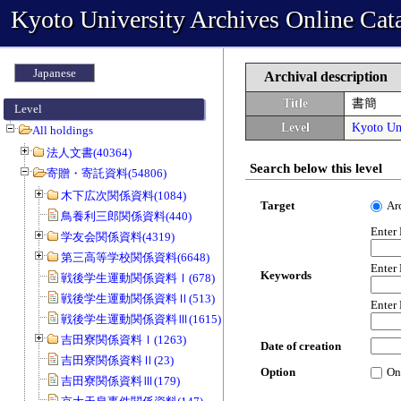
Kyoto University Archives Online Cat
Japanese
Archival description
Title
書簡
Level
Level
Kyoto Uni
All holdings
法人文書(40364)
Search below this level
寄贈・寄託資料(54806)
木下広次関係資料(1084)
Target
Ar
鳥養利三郎関係資料(440)
Enter
学友会関係資料(4319)
第三高等学校関係資料(6648)
Enter
Keywords
戦後学生運動関係資料Ⅰ(678)
戦後学生運動関係資料Ⅱ(513)
Enter
戦後学生運動関係資料Ⅲ(1615)
吉田寮関係資料Ⅰ(1263)
Date of creation
吉田寮関係資料Ⅱ(23)
Option
On
吉田寮関係資料Ⅲ(179)