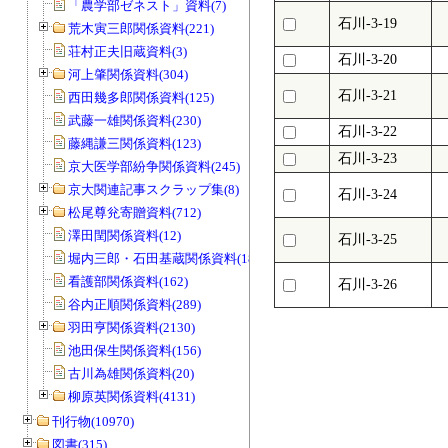
「農学部ゼネスト」資料(7)
石川-3-19
荒木寅三郎関係資料(221)
荘村正夫旧蔵資料(3)
石川-3-20
河上肇関係資料(304)
石川-3-21
西田幾多郎関係資料(125)
武藤一雄関係資料(230)
石川-3-22
藤縄謙三関係資料(123)
石川-3-23
京大医学部紛争関係資料(245)
京大関連記事スクラップ集(8)
石川-3-24
松尾尊兊寄贈資料(712)
澤田閏関係資料(12)
石川-3-25
堀内三郎・石田基蔵関係資料(189)
看護部関係資料(162)
石川-3-26
谷内正順関係資料(289)
羽田亨関係資料(2130)
池田保生関係資料(156)
古川為雄関係資料(20)
柳原英関係資料(4131)
刊行物(10970)
図書(315)