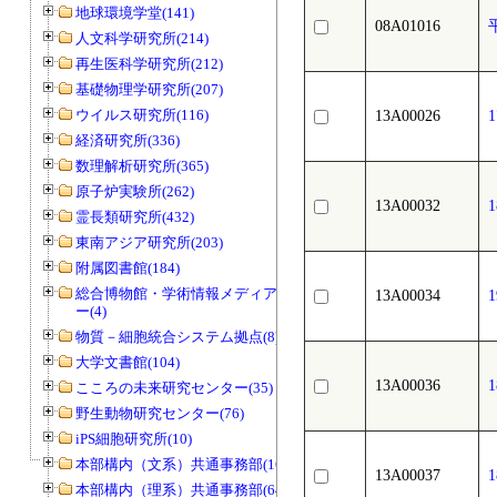
地球環境学堂(141)
08A01016
人文科学研究所(214)
再生医科学研究所(212)
基礎物理学研究所(207)
ウイルス研究所(116)
13A00026
経済研究所(336)
数理解析研究所(365)
原子炉実験所(262)
13A00032
霊長類研究所(432)
東南アジア研究所(203)
附属図書館(184)
総合博物館・学術情報メディアセンタ
13A00034
ー(4)
物質－細胞統合システム拠点(8)
大学文書館(104)
13A00036
こころの未来研究センター(35)
野生動物研究センター(76)
iPS細胞研究所(10)
本部構内（文系）共通事務部(165)
13A00037
本部構内（理系）共通事務部(646)