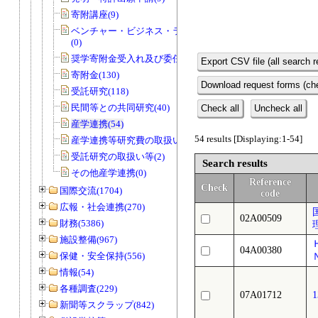
寄附講座(9)
ベンチャー・ビジネス・ラボラトリー
(0)
奨学寄附金受入れ及び委任経理金(51)
Export CSV file (all search r
寄附金(130)
Download request forms (che
受託研究(118)
民間等との共同研究(40)
Check all
Uncheck all
産学連携(54)
54 results [Displaying:1-54]
産学連携等研究費の取扱い等(0)
受託研究の取扱い等(2)
Search results
その他産学連携(0)
Reference
Check
国際交流(1704)
code
広報・社会連携(270)
02A00509
財務(5386)
施設整備(967)
04A00380
保健・安全保持(556)
情報(54)
各種調査(229)
07A01712
新聞等スクラップ(842)