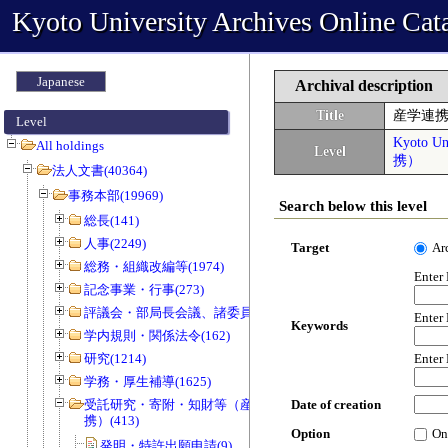
Kyoto University Archives Online Cat
Japanese
Archival description
Title
産学連
Level
Kyoto Uni
All holdings
Level
携）
法人文書(40364)
事務本部(19969)
Search below this level
総長(141)
人事(2249)
Target
Ar
総務・組織改編等(1974)
Enter
記念事業・行事(273)
評議会・部局長会議、諸委員会等(1466)
Enter
Keywords
学内規則・関係法令(162)
研究(1214)
Enter
学務・厚生補導(1625)
受託研究・寄附・知財等（産官学連
Date of creation
携）(413)
Option
On
発明・特許出願申請(9)