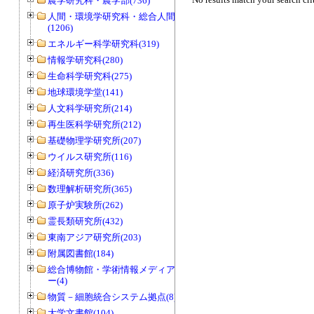
農学研究科・農学部(736)
人間・環境学研究科・総合人間学部
(1206)
エネルギー科学研究科(319)
情報学研究科(280)
生命科学研究科(275)
地球環境学堂(141)
人文科学研究所(214)
再生医科学研究所(212)
基礎物理学研究所(207)
ウイルス研究所(116)
経済研究所(336)
数理解析研究所(365)
原子炉実験所(262)
霊長類研究所(432)
東南アジア研究所(203)
附属図書館(184)
総合博物館・学術情報メディアセンタ
ー(4)
物質－細胞統合システム拠点(8)
大学文書館(104)