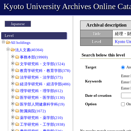
Kyoto University Archives Online Cat
Japanese
Archival description
Title
経理・
Level
Level
Kyoto Uni
All holdings
法人文書(40364)
Search below this level
事務本部(19969)
文学研究科・文学部(1524)
Target
Ar
教育学研究科・教育学部(378)
Enter
法学研究科・法学部(575)
Keywords
Enter
経済学研究科・経済学部(486)
Enter
理学研究科・理学部(612)
Date of creation
医学研究科・医学部(1130)
Option
On
医学部人間健康科学科(19)
附属病院(1672)
薬学研究科・薬学部(210)
工学研究科・工学部(1938)
No results match your search cri