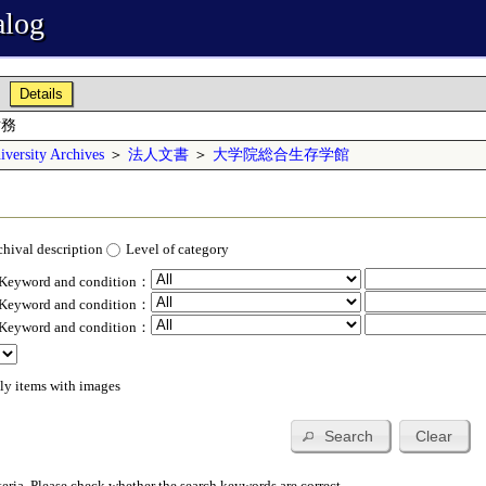
alog
Details
財務
versity Archives
＞
法人文書
＞
大学院総合生存学館
chival description
Level of category
 Keyword and condition：
 Keyword and condition：
 Keyword and condition：
ly items with images
Search
Clear
teria. Please check whether the search keywords are correct.