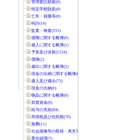
管理委託財産(0)
特定学校財産(0)
亡失・損傷等(8)
特許(16)
監査・検査(555)
債権に関する帳簿(0)
歳入に関する帳簿(1)
予算及び決算(1534)
債権(2)
歳出に関する帳簿(2)
現金の出納に関する帳簿(0)
歳入及び歳出(75)
現金の出納(0)
物品に関する帳簿(0)
前渡資金(0)
給与の支給(84)
所得税及び住民税(70)
旅費(11)
社会保険等の取得・喪失等(0)
委任経理(7)