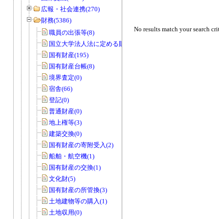
広報・社会連携(270)
財務(5386)
No results match your search cri
職員の出張等(8)
国立大学法人法に定める財務諸表等(3)
国有財産(195)
国有財産台帳(8)
境界査定(0)
宿舎(66)
登記(0)
普通財産(0)
地上権等(3)
建築交換(0)
国有財産の寄附受入(2)
船舶・航空機(1)
国有財産の交換(1)
文化財(5)
国有財産の所管換(3)
土地建物等の購入(1)
土地収用(0)