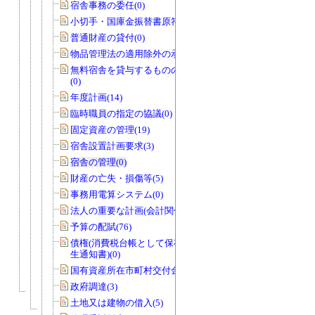
宿舎事務の委任(0)
小切手・国庫金振替書原符(1)
普通財産の貸付(0)
物品管理法の適用除外の承認(1)
無料宿舎を貸与するものの指定の協議
(0)
年度計画(14)
臨時職員の指定の協議(0)
固定資産の管理(19)
宿舎設置計画要求(3)
宿舎の管理(0)
財産の亡失・損傷等(5)
事務用電算システム(0)
法人の重要な計画(会計関係)(0)
予算の配賦(76)
債権(消費税台帳として保存する債権発
生通知書)(0)
国有資産所在市町村交付金(1)
政府調達(3)
土地又は建物の借入(5)