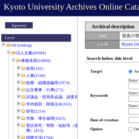
Kyoto University Archives Online Cat
Japanese
Archival description
Title
宿舎の
Level
Level
Kyoto Uni
All holdings
法人文書(40364)
Search below this level
事務本部(19969)
総長(141)
Target
Ar
人事(2249)
Enter
総務・組織改編等(1974)
記念事業・行事(273)
Enter
Keywords
評議会・部局長会議、諸委員会等(1466)
学内規則・関係法令(162)
Enter
研究(1214)
学務・厚生補導(1625)
Date of creation
受託研究・寄附・知財等（産官学連
Option
On
携）(413)
国際交流(1704)