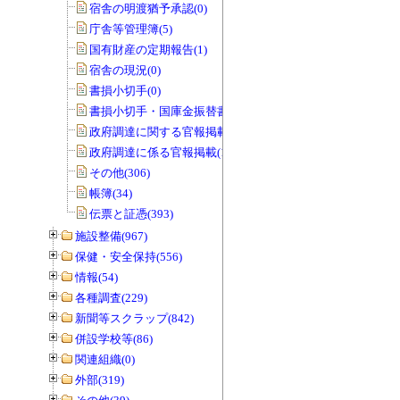
宿舎の明渡猶予承認(0)
庁舎等管理簿(5)
国有財産の定期報告(1)
宿舎の現況(0)
書損小切手(0)
書損小切手・国庫金振替書(0)
政府調達に関する官報掲載(0)
政府調達に係る官報掲載(1)
その他(306)
帳簿(34)
伝票と証憑(393)
施設整備(967)
保健・安全保持(556)
情報(54)
各種調査(229)
新聞等スクラップ(842)
併設学校等(86)
関連組織(0)
外部(319)