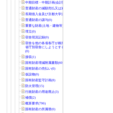
中期目標・中期計画(会計関係)(0)
普通財産の減額売払又は減額貸付(0)
長期借入金及び京都大学法人債(0)
普通財産の譲与(0)
重要な財産(土地・建物等)(0)
埋立(0)
宿舎現況記録(0)
宿舎を他の各省各庁が維持管理を行う
省庁別宿舎にしようとする場合のもの
(0)
接収(1)
国有財産増減附属書類(60)
国有財産の売払い(0)
仮設物(0)
国有財産監守計画(8)
防火管理(15)
行政財産の用途廃止(3)
補償(2)
概算要求(796)
国有財産の所属替(0)