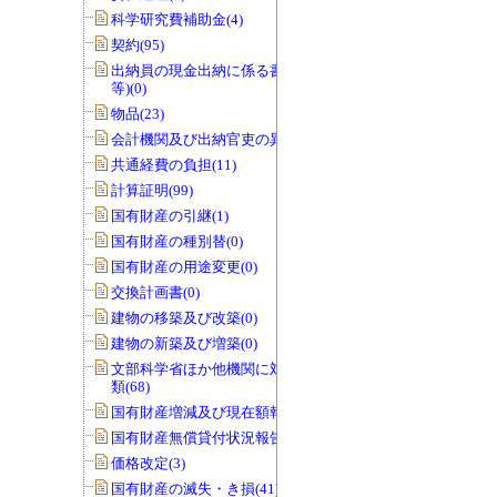
科学研究費補助金(4)
契約(95)
出納員の現金出納に係る書類(交付伝票
等)(0)
物品(23)
会計機関及び出納官吏の異動(0)
共通経費の負担(11)
計算証明(99)
国有財産の引継(1)
国有財産の種別替(0)
国有財産の用途変更(0)
交換計画書(0)
建物の移築及び改築(0)
建物の新築及び増築(0)
文部科学省ほか他機関に対する報告書
類(68)
国有財産増減及び現在額報告書(32)
国有財産無償貸付状況報告書(0)
価格改定(3)
国有財産の滅失・き損(41)