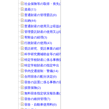
社会保険等の取得・喪失(25)
資産(11)
普通財産の管理委託(0)
出納(44)
普通財産の使用又は収益(0)
管理委託財産の使用又は収益(0)
寄附金の経理(3)
行政財産の使用(43)
受託研究、受託事業の経理(12)
科学研究費補助金等の経理(5)
特定学校財産に係る事務委任の承認(0)
特定学校財産の指定申出・協議(0)
学内交通規制・警備(14)
合同宿舎の配分決定(0)
宿舎の設置に係る事務の委任(0)
損害保険(2)
無料宿舎指定状況報告書(2)
宿舎の維持管理(7)
宿舎・自動車使用料(0)