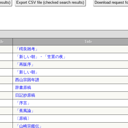
esults)
Export CSV file (checked search results)
Download request fo
de
Title
「樗良雑考」
「新しい朝」・「笠置の夜」
「再販序」
「新しい朝」
西山宗因年譜
辞書原稿
日記抄原稿
「序言」
「蕉風論」
〔原稿〕
「山崎宗鑑伝」