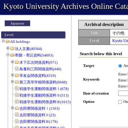
Kyoto University Archives Online Cat
Japanese
Archival description
Title
その他
Level
Level
Kyoto Uni
All holdings
法人文書(40364)
Search below this level
寄贈・寄託資料(54693)
木下広次関係資料(971)
Target
Ar
鳥養利三郎関係資料(440)
Enter
学友会関係資料(4319)
Keywords
Enter
第三高等学校関係資料(6648)
Enter
戦後学生運動関係資料Ⅰ(678)
Date of creation
戦後学生運動関係資料Ⅱ(513)
Option
On
戦後学生運動関係資料Ⅲ(1615)
吉田寮関係資料Ⅰ(1263)
吉田寮関係資料Ⅱ(23)
吉田寮関係資料Ⅲ(179)