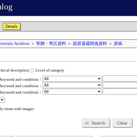
alog
Details
versity Archives
＞
寄贈・寄託資料
＞
潁原退蔵関係資料
＞
原稿
chival description
Level of category
 Keyword and condition：
 Keyword and condition：
 Keyword and condition：
ly items with images
Search
Clear