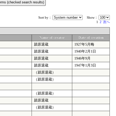
rms (checked search results)
Sort by：
Show：
1
2
次へ
Name of creator
Date of creation
潁原退蔵
1927年5月晦
潁原退蔵
1940年2月1日
潁原退蔵
1946年9月
潁原退蔵
1947年1月3日
（潁原退蔵）
（潁原退蔵）
（潁原退蔵）
潁原退蔵
（潁原退蔵）