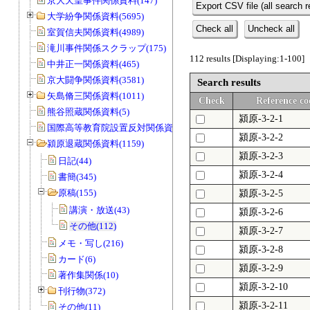
京大天皇事件関係資料(147)
Export CSV file (all search r
大学紛争関係資料(5695)
Check all
Uncheck all
室賀信夫関係資料(4989)
滝川事件関係スクラップ(175)
112 results [Displaying:1-100]
中井正一関係資料(465)
京大闘争関係資料(3581)
Search results
矢島脩三関係資料(1011)
Check
Reference co
熊谷照蔵関係資料(5)
潁原-3-2-1
国際高等教育院設置反対関係資料(20)
潁原-3-2-2
潁原退蔵関係資料(1159)
潁原-3-2-3
日記(44)
潁原-3-2-4
書簡(345)
原稿(155)
潁原-3-2-5
講演・放送(43)
潁原-3-2-6
その他(112)
潁原-3-2-7
メモ・写し(216)
潁原-3-2-8
カード(6)
潁原-3-2-9
著作集関係(10)
潁原-3-2-10
刊行物(372)
潁原-3-2-11
その他(11)