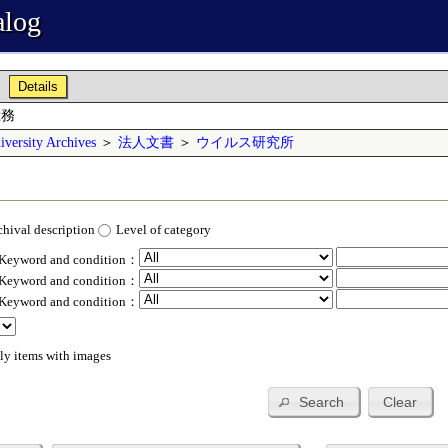
alog
Details
総務
versity Archives
＞
法人文書
＞
ウイルス研究所
chival description
Level of category
 Keyword and condition：
 Keyword and condition：
 Keyword and condition：
ly items with images
Search
Clear