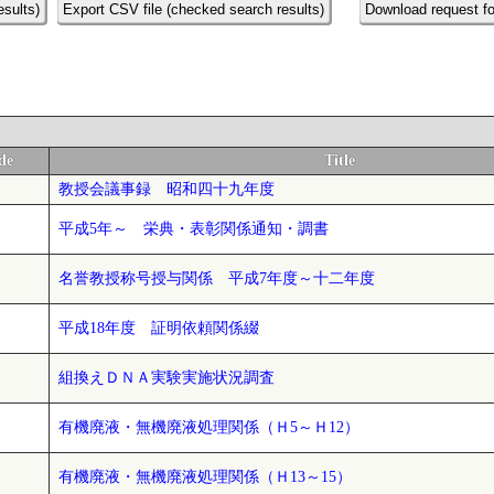
esults)
Export CSV file (checked search results)
Download request fo
de
Title
教授会議事録 昭和四十九年度
平成5年～ 栄典・表彰関係通知・調書
名誉教授称号授与関係 平成7年度～十二年度
平成18年度 証明依頼関係綴
組換えＤＮＡ実験実施状況調査
有機廃液・無機廃液処理関係（Ｈ5～Ｈ12）
有機廃液・無機廃液処理関係（Ｈ13～15）