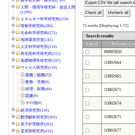
農学研究科・農学部(736)
Export CSV file (all search r
人間・環境学研究科・総合人間学部
(1206)
Check all
Uncheck all
エネルギー科学研究科(319)
72 results [Displaying:1-72]
情報学研究科(280)
生命科学研究科(275)
Search results
地球環境学堂(141)
Check
Reference co
人文科学研究所(214)
06B05820
再生医科学研究所(212)
基礎物理学研究所(207)
11B02664
ウイルス研究所(116)
庶務・総務(72)
11B02665
教務・学務(0)
経理・財務(44)
11B02671
図書(0)
その他(0)
11B02674
経済研究所(336)
11B02675
数理解析研究所(365)
原子炉実験所(262)
11B02677
霊長類研究所(432)