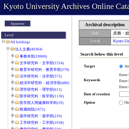
Kyoto University Archives Online Cat
Japanese
Archival description
Title
庶務・
Level
Level
Kyoto Uni
All holdings
法人文書(40364)
Search below this level
事務本部(19969)
文学研究科・文学部(1524)
Target
Ar
教育学研究科・教育学部(378)
Enter
法学研究科・法学部(575)
Keywords
Enter
経済学研究科・経済学部(486)
Enter
理学研究科・理学部(612)
Date of creation
医学研究科・医学部(1130)
Option
On
医学部人間健康科学科(19)
附属病院(1672)
薬学研究科・薬学部(210)
工学研究科・工学部(1938)