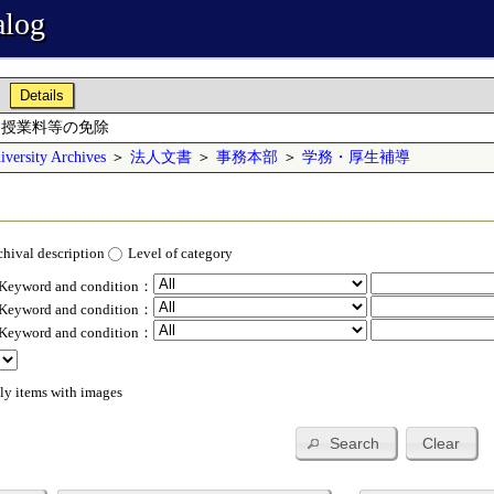
alog
Details
、授業料等の免除
versity Archives
＞
法人文書
＞
事務本部
＞
学務・厚生補導
chival description
Level of category
 Keyword and condition：
 Keyword and condition：
 Keyword and condition：
ly items with images
Search
Clear