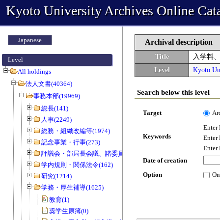
Kyoto University Archives Online Cat
Japanese
Archival description
Title
入学料
Level
Level
Kyoto Uni
All holdings
法人文書(40364)
Search below this level
事務本部(19969)
総長(141)
Target
Ar
人事(2249)
Enter
総務・組織改編等(1974)
Keywords
Enter
記念事業・行事(273)
Enter
評議会・部局長会議、諸委員会等(1466)
Date of creation
学内規則・関係法令(162)
Option
On
研究(1214)
学務・厚生補導(1625)
教育(1)
奨学生原簿(0)