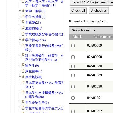
入学・再入学・転入学・編入学・退
Export CSV file (all search r
学・転学・除籍(121)
Check all
Uncheck all
休学・復学(0)
学生の賞罰(0)
80 results [Displaying:1-80]
学籍簿(23)
成績原簿(1)
Search results
学業成績及び単位の授与並びに認定(7)
Check
Reference co
学位授与(774)
02A00889
卒業証書発行台帳及び修了証書発行台
帳(0)
科目等履修生、研究生、特別聴講学生
02A00890
及び特別研究学生(13)
留学生(0)
04A01088
厚生補導(1)
04A01089
厚生施設(0)
日本育英会及びその他育英団体の奨学
04A01090
金(17)
日本学生支援機構及びその他育英団体
の奨学金(88)
04A01091
学生寄宿舎等(1)
学生寄宿舎等の学生の入退寮(0)
04A01092