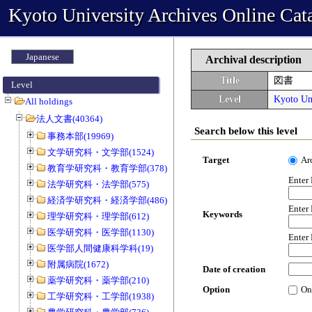
Kyoto University Archives Online Cat
Japanese
Archival description
Title
図書
Level
Level
Kyoto Uni
All holdings
法人文書(40364)
Search below this level
事務本部(19969)
文学研究科・文学部(1524)
Target
Ar
教育学研究科・教育学部(378)
Enter
法学研究科・法学部(575)
経済学研究科・経済学部(486)
Enter
Keywords
理学研究科・理学部(612)
医学研究科・医学部(1130)
Enter
医学部人間健康科学科(19)
附属病院(1672)
Date of creation
薬学研究科・薬学部(210)
Option
On
工学研究科・工学部(1938)