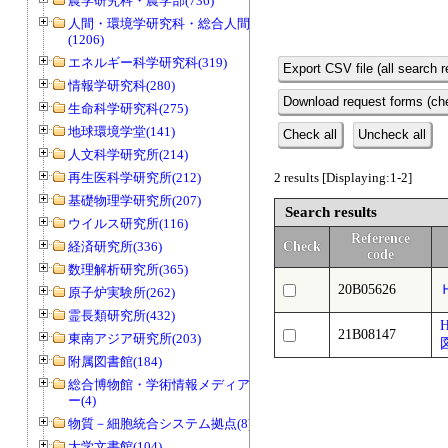
農学研究科・農学部(736)
人間・環境学研究科・総合人間学部
(1206)
エネルギー科学研究科(319)
Export CSV file (all search r
情報学研究科(280)
Download request forms (che
生命科学研究科(275)
地球環境学堂(141)
Check all
Uncheck all
人文科学研究所(214)
再生医科学研究所(212)
2 results [Displaying:1-2]
基礎物理学研究所(207)
Search results
ウイルス研究所(116)
Reference
経済研究所(336)
Check
code
数理解析研究所(365)
20B05626
原子炉実験所(262)
霊長類研究所(432)
21B08147
東南アジア研究所(203)
附属図書館(184)
総合博物館・学術情報メディアセンタ
ー(4)
物質－細胞統合システム拠点(8)
大学文書館(104)