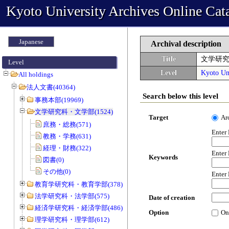
Kyoto University Archives Online Cat
Japanese
Archival description
Title
文学研
Level
Level
Kyoto Uni
All holdings
法人文書(40364)
Search below this level
事務本部(19969)
文学研究科・文学部(1524)
Target
Ar
庶務・総務(571)
Enter
教務・学務(631)
経理・財務(322)
Enter
Keywords
図書(0)
その他(0)
Enter
教育学研究科・教育学部(378)
法学研究科・法学部(575)
Date of creation
経済学研究科・経済学部(486)
Option
On
理学研究科・理学部(612)