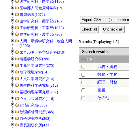
医学研究科・医学部(1130)
医学部人間健康科学科(19)
附属病院(1672)
Export CSV file (all search r
薬学研究科・薬学部(210)
工学研究科・工学部(1938)
Check all
Uncheck all
農学研究科・農学部(736)
人間・環境学研究科・総合人間学部
5 results [Displaying:1-5]
(1206)
Search results
エネルギー科学研究科(319)
情報学研究科(280)
Check
生命科学研究科(275)
庶務・総務
地球環境学堂(141)
教務・学務
人文科学研究所(214)
経理・財務
再生医科学研究所(212)
図書
基礎物理学研究所(207)
その他
ウイルス研究所(116)
経済研究所(336)
数理解析研究所(365)
原子炉実験所(262)
霊長類研究所(432)