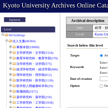
Kyoto University Archives Online Cat
Japanese
Archival description
Title
経理・
Level
Level
Kyoto Uni
All holdings
法人文書(40364)
Search below this level
事務本部(19969)
文学研究科・文学部(1524)
Target
Ar
教育学研究科・教育学部(378)
Enter
法学研究科・法学部(575)
Keywords
Enter
経済学研究科・経済学部(486)
Enter
理学研究科・理学部(612)
Date of creation
医学研究科・医学部(1130)
Option
On
医学部人間健康科学科(19)
附属病院(1672)
薬学研究科・薬学部(210)
工学研究科・工学部(1938)