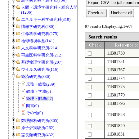
農学研究科・農学部(736)
Export CSV file (all search r
人間・環境学研究科・総合人間学部
(1206)
Check all
Uncheck all
エネルギー科学研究科(319)
97 results [Displaying:1-97]
情報学研究科(280)
生命科学研究科(275)
Search results
地球環境学堂(141)
Check
Reference co
人文科学研究所(214)
11B01730
再生医科学研究所(212)
11B01731
基礎物理学研究所(207)
ウイルス研究所(116)
11B01767
経済研究所(336)
11B01774
庶務・総務(239)
11B01775
教務・学務(0)
11B01779
経理・財務(97)
11B01796
図書(0)
その他(0)
11B01828
数理解析研究所(365)
11B01829
原子炉実験所(262)
11B01831
霊長類研究所(432)