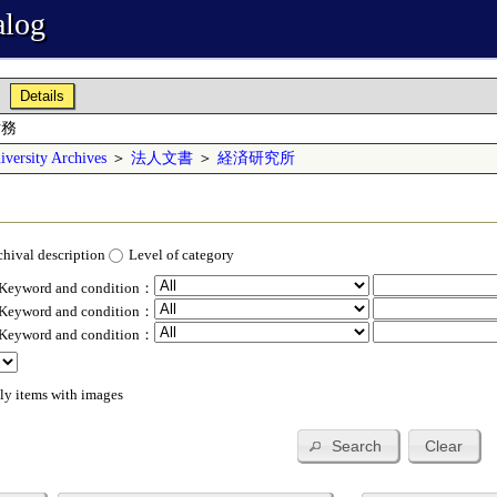
alog
Details
財務
versity Archives
＞
法人文書
＞
経済研究所
chival description
Level of category
 Keyword and condition：
 Keyword and condition：
 Keyword and condition：
ly items with images
Search
Clear