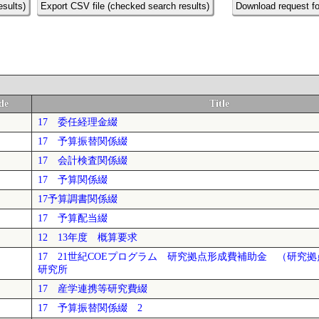
esults)
Export CSV file (checked search results)
Download request fo
de
Title
17 委任経理金綴
17 予算振替関係綴
17 会計検査関係綴
17 予算関係綴
17予算調書関係綴
17 予算配当綴
12 13年度 概算要求
17 21世紀COEプログラム 研究拠点形成費補助金 （研究
研究所
17 産学連携等研究費綴
17 予算振替関係綴 2