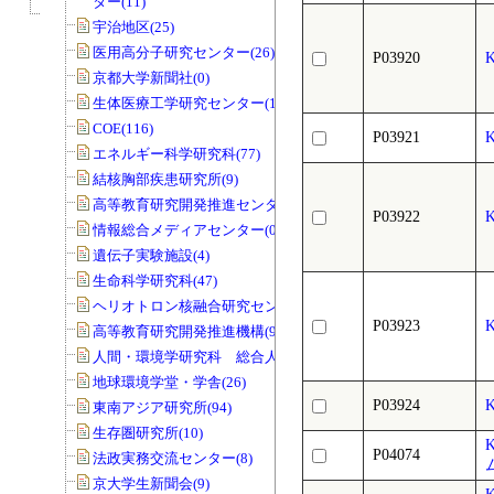
ター(11)
宇治地区(25)
医用高分子研究センター(26)
P03920
京都大学新聞社(0)
生体医療工学研究センター(19)
COE(116)
P03921
エネルギー科学研究科(77)
結核胸部疾患研究所(9)
高等教育研究開発推進センター(68)
P03922
情報総合メディアセンター(0)
遺伝子実験施設(4)
生命科学研究科(47)
ヘリオトロン核融合研究センター(8)
P03923
高等教育研究開発推進機構(99)
人間・環境学研究科 総合人間学部(28)
地球環境学堂・学舎(26)
P03924
東南アジア研究所(94)
生存圏研究所(10)
P04074
法政実務交流センター(8)
京大学生新聞会(9)