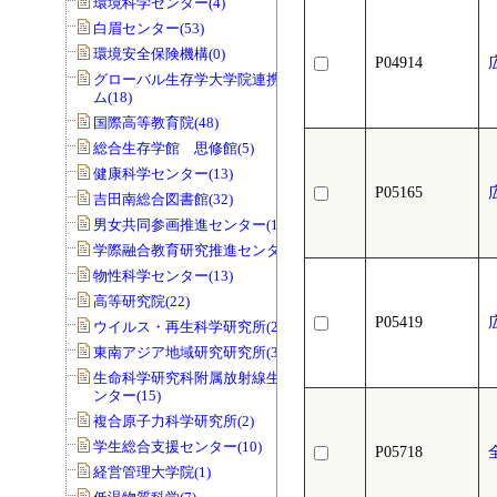
環境科学センター(4)
白眉センター(53)
環境安全保険機構(0)
P04914
広
グローバル生存学大学院連携プログラ
ム(18)
国際高等教育院(48)
総合生存学館 思修館(5)
健康科学センター(13)
P05165
広
吉田南総合図書館(32)
男女共同参画推進センター(141)
学際融合教育研究推進センター(11)
物性科学センター(13)
高等研究院(22)
P05419
広
ウイルス・再生科学研究所(29)
東南アジア地域研究研究所(3)
生命科学研究科附属放射線生物研究セ
ンター(15)
複合原子力科学研究所(2)
学生総合支援センター(10)
P05718
経営管理大学院(1)