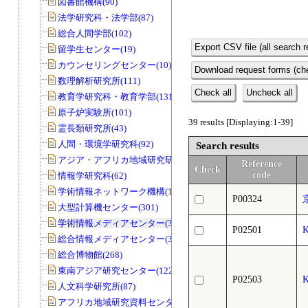
図書館機構(90)
法学研究科・法学部(87)
総合人間学部(102)
Export CSV file (all search r
留学生センター(19)
カウンセリングセンター(10)
Download request forms (che
数理解析研究所(111)
Check all
Uncheck all
教育学研究科・教育学部(131)
原子炉実験所(101)
39 results [Displaying:1-39]
霊長類研究所(43)
人間・環境学研究科(92)
Search results
アジア・アフリカ地域研究研究科(33)
Reference
Check
code
情報学研究科(62)
学術情報ネットワーク機構(11)
P00324
大型計算機センター(301)
学術情報メディアセンター(39)
P02501
総合情報メディアセンター(33)
総合博物館(268)
東南アジア研究センター(122)
P02503
人文科学研究所(87)
アフリカ地域研究資料センター(79)