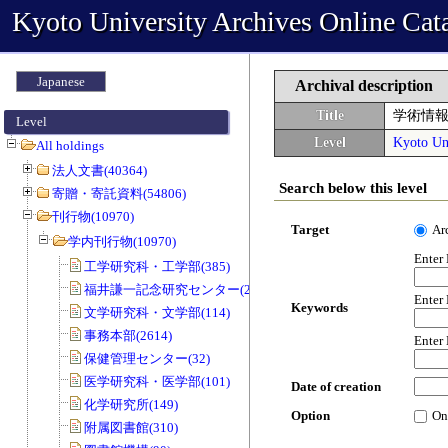
Kyoto University Archives Online Cat
Japanese
Archival description
Title
学術情
Level
Level
Kyoto Uni
All holdings
法人文書(40364)
Search below this level
寄贈・寄託資料(54806)
刊行物(10970)
Target
Ar
学内刊行物(10970)
Enter
工学研究科・工学部(385)
福井謙一記念研究センター(20)
Enter
Keywords
文学研究科・文学部(114)
事務本部(2614)
Enter
保健管理センター(32)
医学研究科・医学部(101)
Date of creation
化学研究所(149)
Option
On
附属図書館(310)