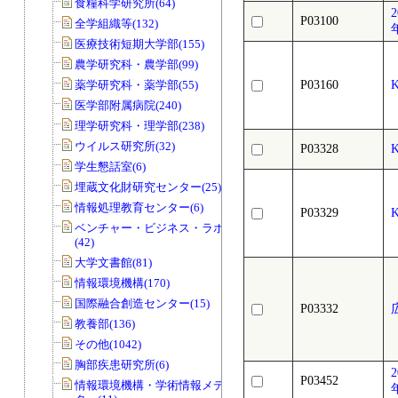
食糧科学研究所(64)
P03100
全学組織等(132)
医療技術短期大学部(155)
農学研究科・農学部(99)
薬学研究科・薬学部(55)
P03160
医学部附属病院(240)
理学研究科・理学部(238)
ウイルス研究所(32)
P03328
学生懇話室(6)
埋蔵文化財研究センター(25)
情報処理教育センター(6)
P03329
ベンチャー・ビジネス・ラボラトリー
(42)
大学文書館(81)
情報環境機構(170)
国際融合創造センター(15)
P03332
広
教養部(136)
その他(1042)
胸部疾患研究所(6)
P03452
情報環境機構・学術情報メディアセン