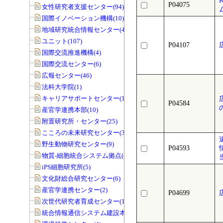
P04075
女性研究者支援センター(94)
国際イノベーション機構(10)
地域研究統合情報センター(40)
ユニット(107)
P04107
国際交流推進機構(4)
国際交流センター(6)
広報センター(46)
法科大学院(1)
キャリアサポートセンター(1)
P04584
産官学連携本部(10)
附置研究所・センター(25)
こころの未来研究センター(33)
野生動物研究センター(9)
P04593
物質-細胞統合システム拠点(40)
iPS細胞研究所(5)
文化財総合研究センター(6)
産官学連携センター(2)
P04699
広
次世代研究者育成センター(1)
統合情報通信システム建設本部(1)