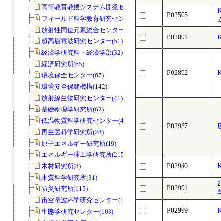
高等教育教授システム開発センター(32)
P02505
フィールド科学教育研究センター(169)
放射性同位元素総合センター(83)
P02891
超高層電波研究センター(51)
経済学研究科・経済学部(32)
経済研究所(65)
P02892
環境保全センター(67)
環境安全保健機構(142)
放射線生物研究センター(41)
基礎物理学研究所(62)
低温物質科学研究センター(45)
P02937
広
再生医科学研究所(28)
原子エネルギー研究所(19)
エネルギー理工学研究所(215)
木材研究所(8)
P02940
木質科学研究所(31)
P02991
防災研究所(115)
宙空電波科学研究センター(11)
P02999
生態学研究センター(103)