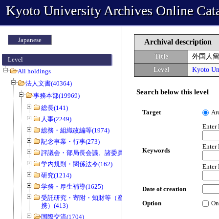
Kyoto University Archives Online Cat
Japanese
Archival description
Title
外国人
Level
Level
Kyoto Uni
All holdings
法人文書(40364)
Search below this level
事務本部(19969)
総長(141)
Target
Ar
人事(2249)
Enter
総務・組織改編等(1974)
記念事業・行事(273)
Enter
Keywords
評議会・部局長会議、諸委員会等(1466)
学内規則・関係法令(162)
Enter
研究(1214)
学務・厚生補導(1625)
Date of creation
受託研究・寄附・知財等（産官学連
Option
On
携）(413)
国際交流(1704)