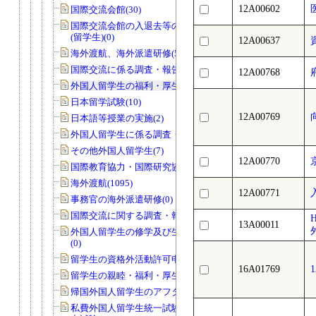
12A00602
国際交流会館(30)
国際交流会館の入退去等の届出・許可
(留学生)(0)
12A00637
海外渡航、海外派遣研修(58)
国際交流に係る調査・報告等(18)
12A00768
外国人留学生の福利・厚生・親睦等(15)
日本留学試験(10)
12A00769
日本語等授業の実施(2)
外国人留学生に係る調査・報告等(2)
その他外国人留学生(7)
12A00770
国際教育協力・国際研究協力(26)
海外渡航(1095)
12A00771
事務官の海外派遣研修(0)
国際交流に関する調査・報告等(2)
13A00011
外国人留学生の修学及び生活上の指導
(0)
留学生の資格外活動許可申請(40)
16A01769
留学生の親睦・福利・厚生等(1)
帰国外国人留学生のアフターケア(0)
私費外国人留学生統一試験・日本語能