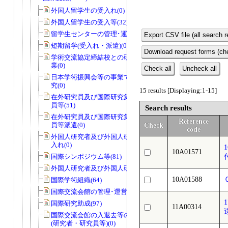
外国人留学生の受入れ(0)
外国人留学生の受入等(32)
留学生センターの管理･運営(0)
Export CSV file (all search r
短期留学(受入れ・派遣)(0)
Download request forms (che
学術交流協定締結校との研究者交流事
業(0)
Check all
Uncheck all
日本学術振興会等の事業で国際協力研
究(0)
15 results [Displaying:1-15]
在外研究員及び国際研究集会派遣研究
員等(51)
Search results
在外研究員及び国際研究集会派遣研究
Reference
員等派遣(0)
Check
code
外国人研究者及び外国人研究員等の受
入れ(0)
10A01571
国際シンポジウム等(81)
外国人研究者及び外国人研究員等(47)
10A01588
国際学術組織(64)
国際交流会館の管理･運営等(0)
国際研究助成(97)
11A00314
国際交流会館の入退去等の届出・許可
(研究者・研究員等)(0)