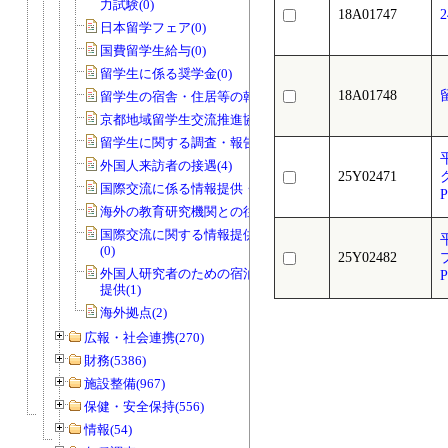
力試験(0)
18A01747
日本留学フェア(0)
国費留学生給与(0)
留学生に係る奨学金(0)
18A01748
留学生の宿舎・住居等の斡旋(0)
京都地域留学生交流推進協議会(0)
留学生に関する調査・報告等(1)
外国人来訪者の接遇(4)
25Y02471
グ
国際交流に係る情報提供・広報活動(1)
海外の教育研究機関との往復文書(17)
国際交流に関する情報提供・広報活動
(0)
25Y02482
プ
外国人研究者のための宿泊施設の情報
提供(1)
海外拠点(2)
広報・社会連携(270)
財務(5386)
施設整備(967)
保健・安全保持(556)
情報(54)