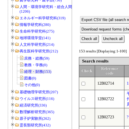
農学研究科・農学部(736)
人間・環境学研究科・総合人間学部
(1206)
エネルギー科学研究科(319)
Export CSV file (all search r
情報学研究科(280)
Download request forms (che
生命科学研究科(275)
地球環境学堂(141)
Check all
Uncheck all
人文科学研究所(214)
再生医科学研究所(212)
153 results [Displaying:1-100]
庶務・総務(59)
Search results
教務・学務(0)
Reference
Check
経理・財務(153)
code
図書(0)
12B02714
その他(0)
基礎物理学研究所(207)
ウイルス研究所(116)
12B02722
経済研究所(336)
数理解析研究所(365)
12B02723
原子炉実験所(262)
霊長類研究所(432)