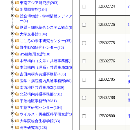
東南アジア研究所(203)
12B02724
附属図書館(184)
総合博物館・学術情報メディアセンタ
ー(4)
12B02726
物質－細胞統合システム拠点(8)
大学文書館(104)
こころの未来研究センター(35)
12B02775
野生動物研究センター(76)
iPS細胞研究所(10)
本部構内（文系）共通事務部(165)
12B02776
本部構内（理系）共通事務部(646)
吉田南構内共通事務部(406)
12B02785
医学・病院構内共通事務部(80)
南西地区共通事務部(1339)
北部構内共通事務部(731)
12B02788
宇治地区事務部(2081)
生態学研究センター(164)
ウイルス・再生医科学研究所(34)
12B02800
大学院総合生存学館(33)
高等研究院(128)