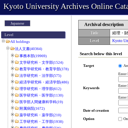
Kyoto University Archives Online Cat
Japanese
Archival description
Title
経理・
Level
Level
Kyoto Uni
All holdings
法人文書(40364)
Search below this level
事務本部(19969)
文学研究科・文学部(1524)
Target
Ar
教育学研究科・教育学部(378)
Enter
法学研究科・法学部(575)
経済学研究科・経済学部(486)
Enter
Keywords
理学研究科・理学部(612)
医学研究科・医学部(1130)
Enter
医学部人間健康科学科(19)
附属病院(1672)
Date of creation
薬学研究科・薬学部(210)
Option
On
工学研究科・工学部(1938)