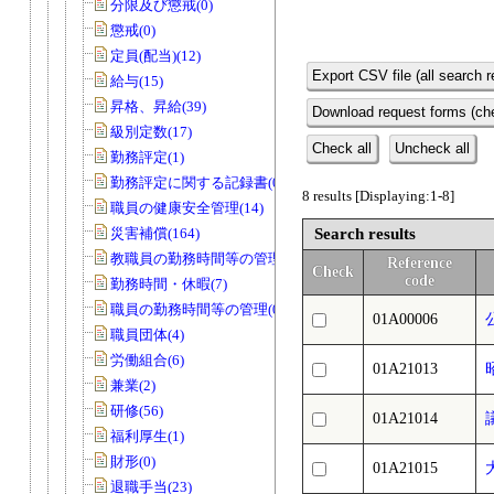
分限及び懲戒(0)
懲戒(0)
定員(配当)(12)
Export CSV file (all search r
給与(15)
昇格、昇給(39)
Download request forms (che
級別定数(17)
Check all
Uncheck all
勤務評定(1)
勤務評定に関する記録書(0)
8 results [Displaying:1-8]
職員の健康安全管理(14)
災害補償(164)
Search results
教職員の勤務時間等の管理(27)
Reference
Check
code
勤務時間・休暇(7)
職員の勤務時間等の管理(0)
01A00006
職員団体(4)
労働組合(6)
01A21013
兼業(2)
研修(56)
01A21014
福利厚生(1)
財形(0)
01A21015
退職手当(23)