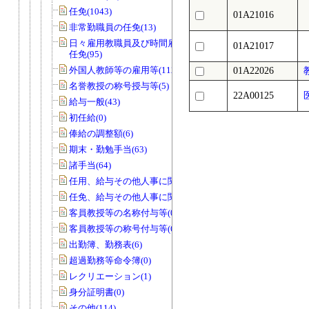
任免(1043)
01A21016
非常勤職員の任免(13)
日々雇用教職員及び時間雇用教職員の
01A21017
任免(95)
外国人教師等の雇用等(112)
01A22026
名誉教授の称号授与等(5)
22A00125
給与一般(43)
初任給(0)
俸給の調整額(6)
期末・勤勉手当(63)
諸手当(64)
任用、給与その他人事に関する調査(22)
任免、給与その他人事に関する調査(7)
客員教授等の名称付与等(0)
客員教授等の称号付与等(6)
出勤簿、勤務表(6)
超過勤務等命令簿(0)
レクリエーション(1)
身分証明書(0)
その他(114)