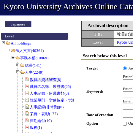
Kyoto University Archives Online Cat
Japanese
Archival description
Title
教員の
Level
Level
Kyoto Uni
All holdings
法人文書(40364)
Search below this level
事務本部(19969)
総長(141)
Target
Ar
人事(2249)
Enter
教員の資格審査(8)
職員の名簿、履歴書(65)
Enter
Keywords
人事記録・附属書類(0)
就業規則・労使協定・労働協約(0)
Enter
人事記録(非常勤)(0)
栄典・表彰(177)
Date of creation
長期給付(10)
Option
On
服務(1)