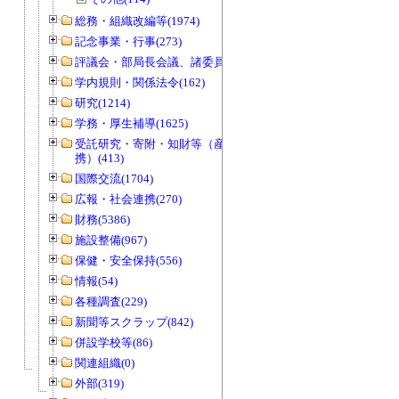
総務・組織改編等(1974)
記念事業・行事(273)
評議会・部局長会議、諸委員会等(1466)
学内規則・関係法令(162)
研究(1214)
学務・厚生補導(1625)
受託研究・寄附・知財等（産官学連
携）(413)
国際交流(1704)
広報・社会連携(270)
財務(5386)
施設整備(967)
保健・安全保持(556)
情報(54)
各種調査(229)
新聞等スクラップ(842)
併設学校等(86)
関連組織(0)
外部(319)