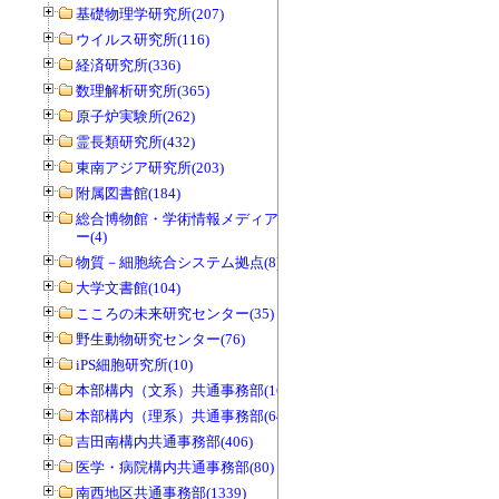
基礎物理学研究所(207)
ウイルス研究所(116)
経済研究所(336)
数理解析研究所(365)
原子炉実験所(262)
霊長類研究所(432)
東南アジア研究所(203)
附属図書館(184)
総合博物館・学術情報メディアセンタ
ー(4)
物質－細胞統合システム拠点(8)
大学文書館(104)
こころの未来研究センター(35)
野生動物研究センター(76)
iPS細胞研究所(10)
本部構内（文系）共通事務部(165)
本部構内（理系）共通事務部(646)
吉田南構内共通事務部(406)
医学・病院構内共通事務部(80)
南西地区共通事務部(1339)