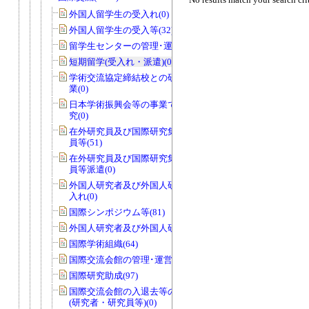
外国人留学生の受入れ(0)
外国人留学生の受入等(32)
留学生センターの管理･運営(0)
短期留学(受入れ・派遣)(0)
学術交流協定締結校との研究者交流事
業(0)
日本学術振興会等の事業で国際協力研
究(0)
在外研究員及び国際研究集会派遣研究
員等(51)
在外研究員及び国際研究集会派遣研究
員等派遣(0)
外国人研究者及び外国人研究員等の受
入れ(0)
国際シンポジウム等(81)
外国人研究者及び外国人研究員等(47)
国際学術組織(64)
国際交流会館の管理･運営等(0)
国際研究助成(97)
国際交流会館の入退去等の届出・許可
(研究者・研究員等)(0)