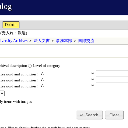
alog
Details
(受入れ・派遣)
versity Archives
＞
法人文書
＞
事務本部
＞
国際交流
chival description
Level of category
 Keyword and condition：
 Keyword and condition：
 Keyword and condition：
ly items with images
Search
Clear
teria. Please check whether the search keywords are correct.