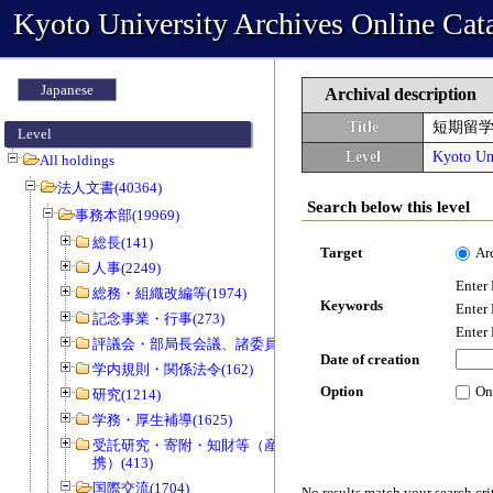
Kyoto University Archives Online Cat
Japanese
Archival description
Title
短期留学
Level
Level
Kyoto Uni
All holdings
法人文書(40364)
Search below this level
事務本部(19969)
総長(141)
Target
Ar
人事(2249)
Enter
総務・組織改編等(1974)
Keywords
Enter
記念事業・行事(273)
Enter
評議会・部局長会議、諸委員会等(1466)
Date of creation
学内規則・関係法令(162)
Option
On
研究(1214)
学務・厚生補導(1625)
受託研究・寄附・知財等（産官学連
携）(413)
国際交流(1704)
No results match your search cri