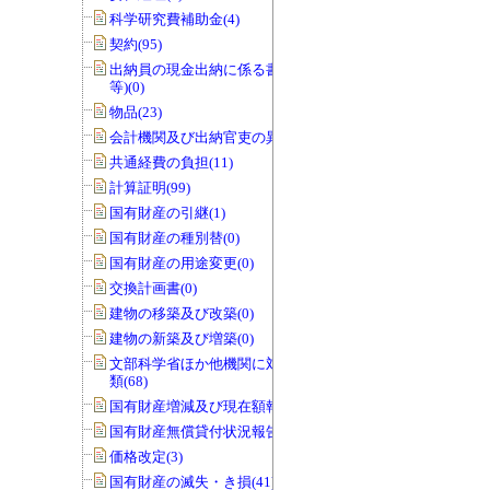
科学研究費補助金(4)
契約(95)
出納員の現金出納に係る書類(交付伝票
等)(0)
物品(23)
会計機関及び出納官吏の異動(0)
共通経費の負担(11)
計算証明(99)
国有財産の引継(1)
国有財産の種別替(0)
国有財産の用途変更(0)
交換計画書(0)
建物の移築及び改築(0)
建物の新築及び増築(0)
文部科学省ほか他機関に対する報告書
類(68)
国有財産増減及び現在額報告書(32)
国有財産無償貸付状況報告書(0)
価格改定(3)
国有財産の滅失・き損(41)