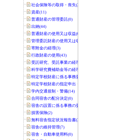
社会保険等の取得・喪失(25)
資産(11)
普通財産の管理委託(0)
出納(44)
普通財産の使用又は収益(0)
管理委託財産の使用又は収益(0)
寄附金の経理(3)
行政財産の使用(43)
受託研究、受託事業の経理(12)
科学研究費補助金等の経理(5)
特定学校財産に係る事務委任の承認(0)
特定学校財産の指定申出・協議(0)
学内交通規制・警備(14)
合同宿舎の配分決定(0)
宿舎の設置に係る事務の委任(0)
損害保険(2)
無料宿舎指定状況報告書(2)
宿舎の維持管理(7)
宿舎・自動車使用料(0)