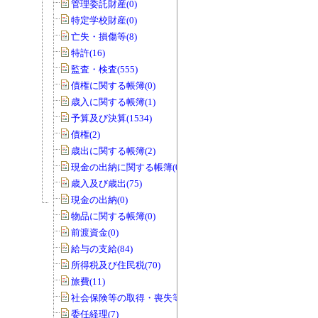
管理委託財産(0)
特定学校財産(0)
亡失・損傷等(8)
特許(16)
監査・検査(555)
債権に関する帳簿(0)
歳入に関する帳簿(1)
予算及び決算(1534)
債権(2)
歳出に関する帳簿(2)
現金の出納に関する帳簿(0)
歳入及び歳出(75)
現金の出納(0)
物品に関する帳簿(0)
前渡資金(0)
給与の支給(84)
所得税及び住民税(70)
旅費(11)
社会保険等の取得・喪失等(0)
委任経理(7)