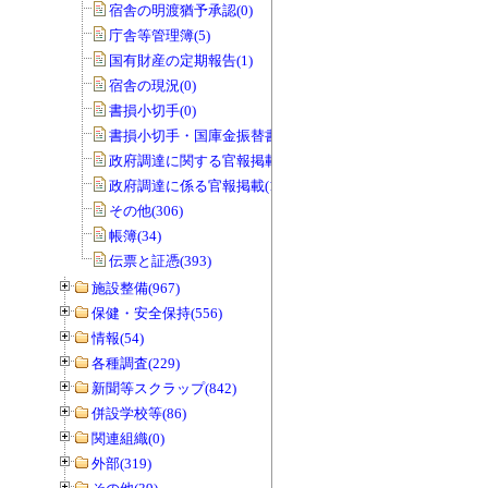
宿舎の明渡猶予承認(0)
庁舎等管理簿(5)
国有財産の定期報告(1)
宿舎の現況(0)
書損小切手(0)
書損小切手・国庫金振替書(0)
政府調達に関する官報掲載(0)
政府調達に係る官報掲載(1)
その他(306)
帳簿(34)
伝票と証憑(393)
施設整備(967)
保健・安全保持(556)
情報(54)
各種調査(229)
新聞等スクラップ(842)
併設学校等(86)
関連組織(0)
外部(319)