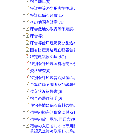
宿舎廃止(0)
特許権等の専用実施権設定(22)
特許に係る経費(15)
その他国有財産(71)
庁舎敷地の取得等予定調(22)
庁舎等(1)
庁舎等使用現況及び見込報告書(0)
国有財産見込現在額報告書(1)
特定建築物の届け(0)
特別会計所属国有地売払予定調(0)
資格審査(0)
特別会計所属普通財産の現況調査(0)
予算に係る調査及び諸報告(286)
借入状況報告書(6)
宿舎の居住証明(0)
住宅事情に係る資料の提出(3)
宿舎の損害賠償金に係るもの(0)
宿舎の貸与承認(同居含)(0)
宿舎の入居若しくは専用開始の延期の
承認又は貸与取消しの承認(0)