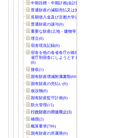
中期目標・中期計画(会計関係)(0)
普通財産の減額売払又は減額貸付(0)
長期借入金及び京都大学法人債(0)
普通財産の譲与(0)
重要な財産(土地・建物等)(0)
埋立(0)
宿舎現況記録(0)
宿舎を他の各省各庁が維持管理を行う
省庁別宿舎にしようとする場合のもの
(0)
接収(1)
国有財産増減附属書類(60)
国有財産の売払い(0)
仮設物(0)
国有財産監守計画(8)
防火管理(15)
行政財産の用途廃止(3)
補償(2)
概算要求(796)
国有財産の所属替(0)