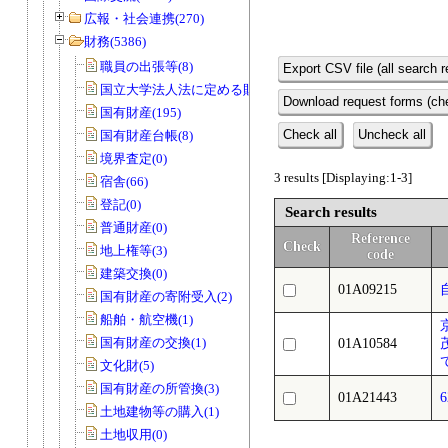
広報・社会連携(270)
財務(5386)
職員の出張等(8)
Export CSV file (all search r
国立大学法人法に定める財務諸表等(3)
Download request forms (che
国有財産(195)
Check all
Uncheck all
国有財産台帳(8)
境界査定(0)
3 results [Displaying:1-3]
宿舎(66)
登記(0)
Search results
普通財産(0)
Reference
Check
地上権等(3)
code
建築交換(0)
01A09215
国有財産の寄附受入(2)
船舶・航空機(1)
国有財産の交換(1)
01A10584
文化財(5)
国有財産の所管換(3)
01A21443
土地建物等の購入(1)
土地収用(0)