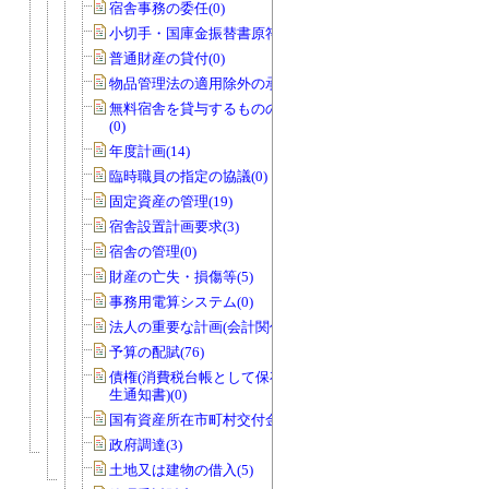
宿舎事務の委任(0)
小切手・国庫金振替書原符(1)
普通財産の貸付(0)
物品管理法の適用除外の承認(1)
無料宿舎を貸与するものの指定の協議
(0)
年度計画(14)
臨時職員の指定の協議(0)
固定資産の管理(19)
宿舎設置計画要求(3)
宿舎の管理(0)
財産の亡失・損傷等(5)
事務用電算システム(0)
法人の重要な計画(会計関係)(0)
予算の配賦(76)
債権(消費税台帳として保存する債権発
生通知書)(0)
国有資産所在市町村交付金(1)
政府調達(3)
土地又は建物の借入(5)