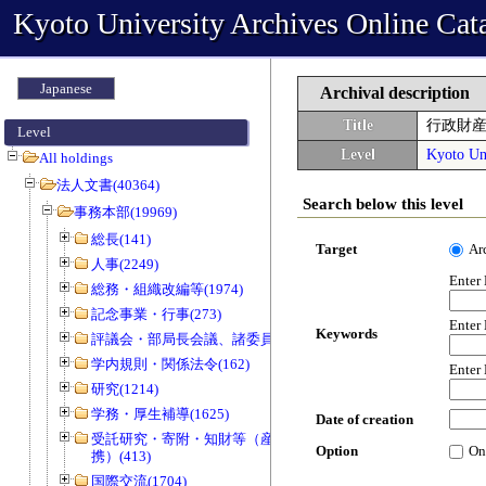
Kyoto University Archives Online Cat
Japanese
Archival description
Title
行政財
Level
Level
Kyoto Uni
All holdings
法人文書(40364)
Search below this level
事務本部(19969)
総長(141)
Target
Ar
人事(2249)
Enter
総務・組織改編等(1974)
記念事業・行事(273)
Enter
Keywords
評議会・部局長会議、諸委員会等(1466)
学内規則・関係法令(162)
Enter
研究(1214)
学務・厚生補導(1625)
Date of creation
受託研究・寄附・知財等（産官学連
Option
On
携）(413)
国際交流(1704)