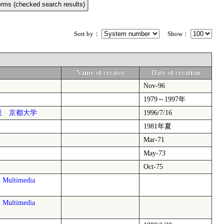
rms (checked search results)
Sort by：
Show：
Name of creator
Date of creation
Nov-96
1979～1997年
設 京都大学
1996/7/16
1981年夏
Mar-71
May-73
Oct-75
ultimedia
ultimedia