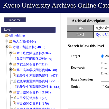
Kyoto University Archives Online Cat
Japanese
Archival description
Title
京大の
Level
Level
Kyoto Uni
All holdings
法人文書(40364)
Search below this level
寄贈・寄託資料(54806)
木下広次関係資料(1084)
Target
Ar
鳥養利三郎関係資料(440)
Enter
学友会関係資料(4319)
Keywords
Enter
第三高等学校関係資料(6648)
Enter
戦後学生運動関係資料Ⅰ(678)
Date of creation
戦後学生運動関係資料Ⅱ(513)
Option
On
戦後学生運動関係資料Ⅲ(1615)
吉田寮関係資料Ⅰ(1263)
吉田寮関係資料Ⅱ(23)
吉田寮関係資料Ⅲ(179)