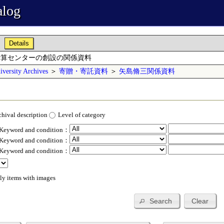
alog
Details
計算センターの創設の関係資料
versity Archives
＞
寄贈・寄託資料
＞
矢島脩三関係資料
chival description
Level of category
 Keyword and condition：
 Keyword and condition：
 Keyword and condition：
ly items with images
Search
Clear