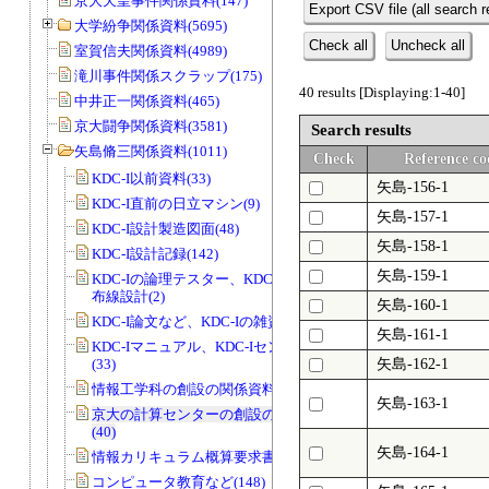
京大天皇事件関係資料(147)
Export CSV file (all search r
大学紛争関係資料(5695)
Check all
Uncheck all
室賀信夫関係資料(4989)
滝川事件関係スクラップ(175)
40 results [Displaying:1-40]
中井正一関係資料(465)
京大闘争関係資料(3581)
Search results
矢島脩三関係資料(1011)
Check
Reference co
KDC-I以前資料(33)
矢島-156-1
KDC-I直前の日立マシン(9)
矢島-157-1
KDC-I設計製造図面(48)
矢島-158-1
KDC-I設計記録(142)
矢島-159-1
KDC-Iの論理テスター、KDC-IのCADの
布線設計(2)
矢島-160-1
KDC-I論文など、KDC-Iの雑資料(23)
矢島-161-1
KDC-Iマニュアル、KDC-Iセンター資料
(33)
矢島-162-1
情報工学科の創設の関係資料(2)
矢島-163-1
京大の計算センターの創設の関係資料
(40)
矢島-164-1
情報カリキュラム概算要求書類(47)
コンピュータ教育など(148)