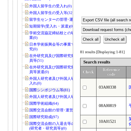
外国人留学生の受入れ(0)
外国人留学生の受入等(32)
留学生センターの管理･運営(0)
Export CSV file (all search r
短期留学(受入れ・派遣)(0)
Download request forms (che
学術交流協定締結校との研究者交流事
業(0)
Check all
Uncheck all
日本学術振興会等の事業で国際協力研
究(0)
81 results [Displaying:1-81]
在外研究員及び国際研究集会派遣研究
員等(51)
Search results
在外研究員及び国際研究集会派遣研究
Reference
員等派遣(0)
Check
code
外国人研究者及び外国人研究員等の受
入れ(0)
03A00338
国際シンポジウム等(81)
外国人研究者及び外国人研究員等(47)
国際学術組織(64)
08A00819
国際交流会館の管理･運営等(0)
国際研究助成(97)
10A01521
国際交流会館の入退去等の届出・許可
(研究者・研究員等)(0)