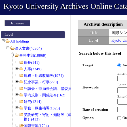
Kyoto University Archives Online Cat
Japanese
Archival description
Title
国際シ
Level
Level
Kyoto Uni
All holdings
法人文書(40364)
Search below this level
事務本部(19969)
総長(141)
Target
Ar
人事(2249)
Enter
総務・組織改編等(1974)
記念事業・行事(273)
Enter
Keywords
評議会・部局長会議、諸委員会等(1466)
学内規則・関係法令(162)
Enter
研究(1214)
学務・厚生補導(1625)
Date of creation
受託研究・寄附・知財等（産官学連
Option
On
携）(413)
国際交流(1704)