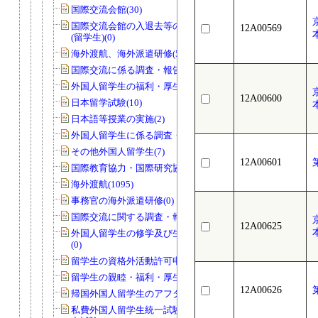
国際交流会館(30)
国際交流会館の入退去等の届出・許可
12A00569
(留学生)(0)
海外渡航、海外派遣研修(58)
国際交流に係る調査・報告等(18)
外国人留学生の福利・厚生・親睦等(15)
12A00600
日本留学試験(10)
日本語等授業の実施(2)
外国人留学生に係る調査・報告等(2)
その他外国人留学生(7)
12A00601
国際教育協力・国際研究協力(26)
海外渡航(1095)
事務官の海外派遣研修(0)
国際交流に関する調査・報告等(2)
12A00625
外国人留学生の修学及び生活上の指導
(0)
留学生の資格外活動許可申請(40)
留学生の親睦・福利・厚生等(1)
12A00626
帰国外国人留学生のアフターケア(0)
私費外国人留学生統一試験・日本語能