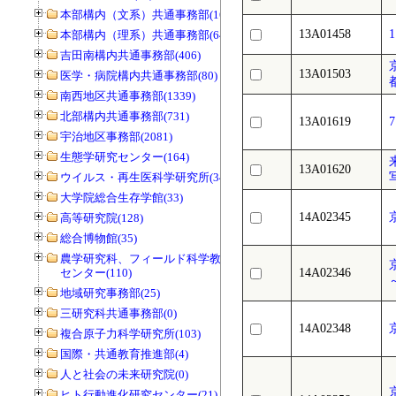
本部構内（文系）共通事務部(165)
13A01458
本部構内（理系）共通事務部(646)
吉田南構内共通事務部(406)
13A01503
医学・病院構内共通事務部(80)
南西地区共通事務部(1339)
北部構内共通事務部(731)
13A01619
宇治地区事務部(2081)
生態学研究センター(164)
13A01620
ウイルス・再生医科学研究所(34)
写
大学院総合生存学館(33)
14A02345
高等研究院(128)
総合博物館(35)
農学研究科、フィールド科学教育研究
センター(110)
14A02346
地域研究事務部(25)
三研究科共通事務部(0)
14A02348
複合原子力科学研究所(103)
国際・共通教育推進部(4)
人と社会の未来研究院(0)
ヒト行動進化研究センター(21)