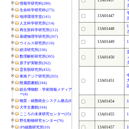
13A01437
情報学研究科(280)
生命科学研究科(275)
13A01447
地球環境学堂(141)
人文科学研究所(214)
13A01448
再生医科学研究所(212)
基礎物理学研究所(207)
13A01449
ウイルス研究所(116)
経済研究所(336)
数理解析研究所(365)
13A01450
原子炉実験所(262)
霊長類研究所(432)
東南アジア研究所(203)
13A01451
附属図書館(184)
総合博物館・学術情報メディアセンタ
ー(4)
物質－細胞統合システム拠点(8)
13A01454
大学文書館(104)
こころの未来研究センター(35)
13A01455
野生動物研究センター(76)
iPS細胞研究所(10)
13A01457